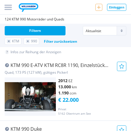
Einloggen
124 KTM 990 Motorräder und Quads
Filtern
KTM
990
Filter zurücksetzen
Infos zur Reihung der Anzeigen
KTM 990 E-ATV KTM RC8R 1190, Einzelstück
(no YFM Raptor, LTR, KFX )
Quad, 173 PS (127 kW), gültiges Pickerl
2012
EZ
13.000
km
1.190
ccm
€ 22.000
Privat
5162 Obertrum am See
KTM 990 Duke