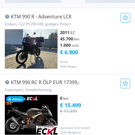
KTM 990 R - Adventure LC8
Enduro, 122 PS (90 kW), gültiges Pickerl
2011
EZ
45.700
km
1.000
ccm
€ 6.900
Privat
4844 Regau
KTM 990 RC R ÖLP EUR 17399,-
Supersport, Gewährleistung
0
km
Aktion
€ 15.499
€ 17.399
Autohaus Eckl GmbH
3254 Bergland