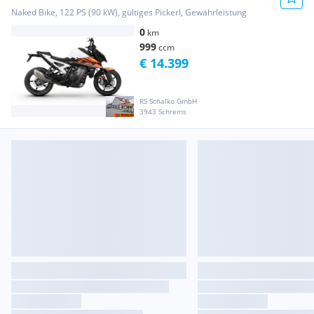
Naked Bike, 122 PS (90 kW), gültiges Pickerl, Gewährleistung
0
km
999
ccm
€ 14.399
RS Schalko GmbH
3943 Schrems