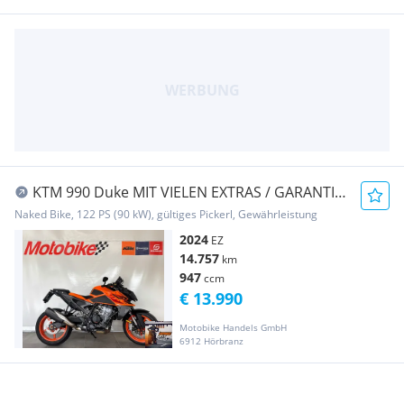
KTM 990 Duke MIT VIELEN EXTRAS / GARANTIE
BIS APRIL...
Naked Bike, 122 PS (90 kW), gültiges Pickerl, Gewährleistung
2024
EZ
14.757
km
947
ccm
€ 13.990
Motobike Handels GmbH
6912 Hörbranz