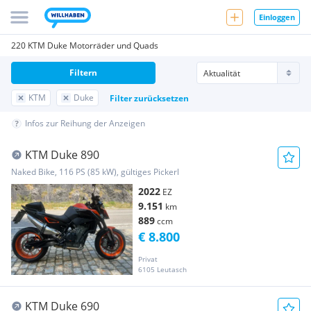
Einloggen
220 KTM Duke Motorräder und Quads
Filtern
KTM
Duke
Filter zurücksetzen
Infos zur Reihung der Anzeigen
KTM Duke 890
Naked Bike, 116 PS (85 kW), gültiges Pickerl
2022
EZ
9.151
km
889
ccm
€ 8.800
Privat
6105 Leutasch
KTM Duke 690