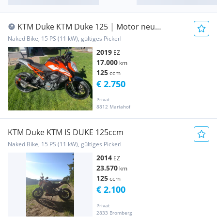
KTM Duke KTM Duke 125 | Motor neu
aufgebaut| Pickerl neu | Akrapovic
Naked Bike, 15 PS (11 kW), gültiges Pickerl
2019
EZ
17.000
km
125
ccm
€ 2.750
Privat
8812 Mariahof
KTM Duke KTM IS DUKE 125ccm
Naked Bike, 15 PS (11 kW), gültiges Pickerl
2014
EZ
23.570
km
125
ccm
€ 2.100
Privat
2833 Bromberg