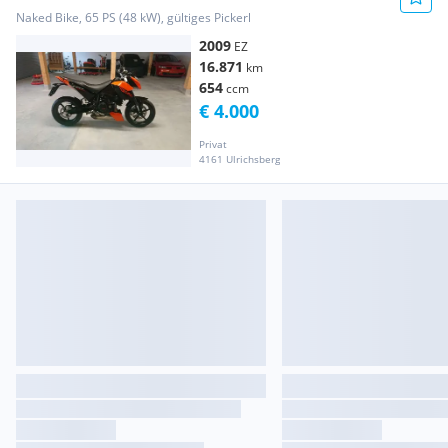
Naked Bike, 65 PS (48 kW), gültiges Pickerl
2009
EZ
16.871
km
654
ccm
€ 4.000
Privat
4161 Ulrichsberg