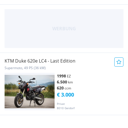
KTM Duke 620e LC4 - Last Edition
Supermoto, 49 PS (36 kW)
1998
EZ
6.500
km
620
ccm
€ 3.000
Privat
8010 Geidorf