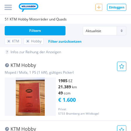
Einloggen
51 KTM Hobby Motorräder und Quads
Filtern
KTM
Hobby
Filter zurücksetzen
Infos zur Reihung der Anzeigen
KTM Hobby
Moped / Mofa, 1 PS (1 kW), gültiges Pickerl
1985
EZ
21.389
km
49
ccm
€ 1.600
Privat
5733 Bramberg am Wildkogel
KTM Hobby