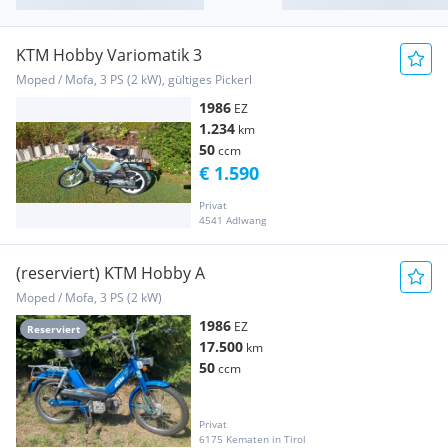
KTM Hobby Variomatik 3
Moped / Mofa, 3 PS (2 kW), gültiges Pickerl
1986
EZ
1.234
km
50
ccm
€ 1.590
Privat
4541 Adlwang
(reserviert) KTM Hobby A
Moped / Mofa, 3 PS (2 kW)
1986
EZ
Reserviert
17.500
km
50
ccm
Privat
6175 Kematen in Tirol