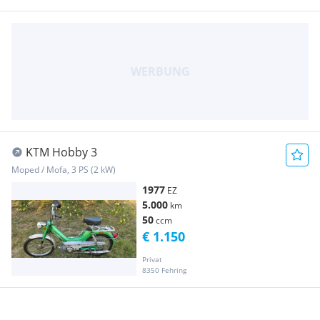
KTM Hobby 3
Moped / Mofa, 3 PS (2 kW)
1977
EZ
5.000
km
50
ccm
€ 1.150
Privat
8350 Fehring