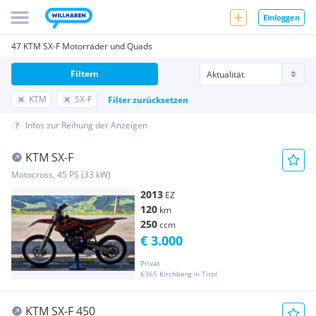
Einloggen
47 KTM SX-F Motorräder und Quads
Filtern
KTM
SX-F
Filter zurücksetzen
Infos zur Reihung der Anzeigen
KTM SX-F
Motocross, 45 PS (33 kW)
2013
EZ
120
km
250
ccm
€ 3.000
Privat
6365 Kirchberg in Tirol
KTM SX-F 450