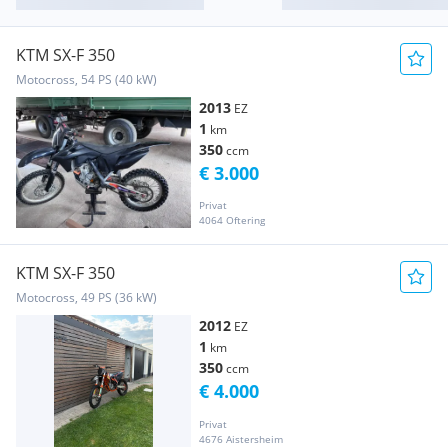
KTM SX-F 350
Motocross, 54 PS (40 kW)
2013
EZ
1
km
350
ccm
€ 3.000
Privat
4064 Oftering
KTM SX-F 350
Motocross, 49 PS (36 kW)
2012
EZ
1
km
350
ccm
€ 4.000
Privat
4676 Aistersheim