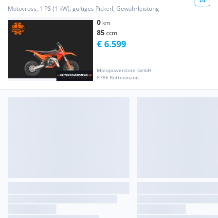
Motocross, 1 PS (1 kW), gültiges Pickerl, Gewährleistung
0
km
85
ccm
€ 6.599
Motopowerstore GmbH
8786 Rottenmann