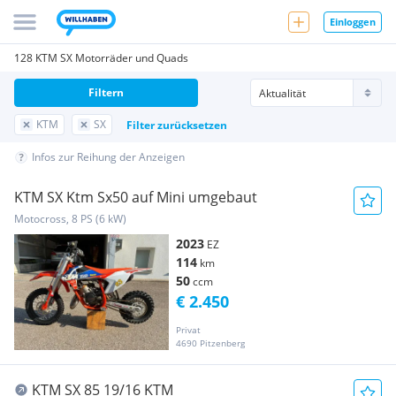
Einloggen
128 KTM SX Motorräder und Quads
Filtern
KTM
SX
Filter zurücksetzen
Infos zur Reihung der Anzeigen
KTM SX Ktm Sx50 auf Mini umgebaut
Motocross, 8 PS (6 kW)
2023
EZ
114
km
50
ccm
€ 2.450
Privat
4690 Pitzenberg
KTM SX 85 19/16 KTM