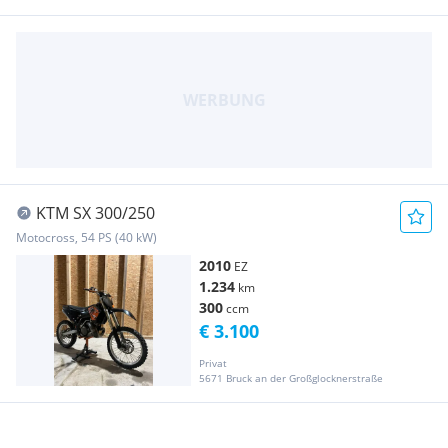
KTM SX 300/250
Motocross, 54 PS (40 kW)
2010
EZ
1.234
km
300
ccm
€ 3.100
Privat
5671 Bruck an der Großglocknerstraße