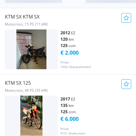
KTM SX KTM SX
Motocross, 15 PS (11 kW)
2012
EZ
120
km
125
ccm
€ 2.000
Privat
7350 Oberpullendorf
KTM SX 125
Motocross, 48 PS (35 kW)
2017
EZ
135
km
125
ccm
€ 6.000
Privat
9131 Grafenstein