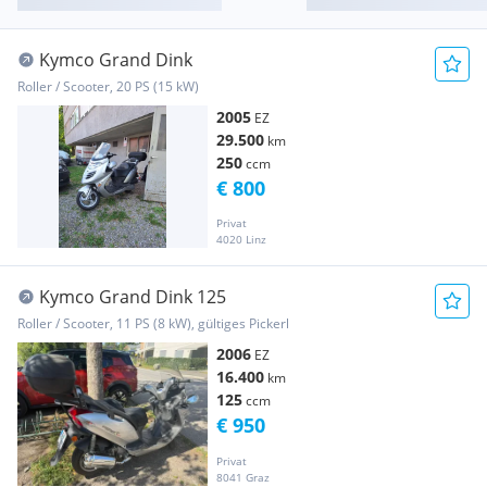
Kymco Grand Dink
Roller / Scooter, 20 PS (15 kW)
2005
EZ
29.500
km
250
ccm
€ 800
Privat
4020 Linz
Kymco Grand Dink 125
Roller / Scooter, 11 PS (8 kW), gültiges Pickerl
2006
EZ
16.400
km
125
ccm
€ 950
Privat
8041 Graz