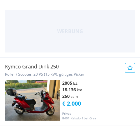
Kymco Grand Dink 250
Roller / Scooter, 20 PS (15 kW), gültiges Pickerl
2005
EZ
18.136
km
250
ccm
€ 2.000
Privat
8401 Kalsdorf bei Graz