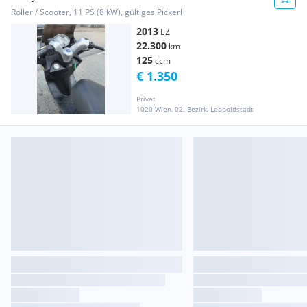
Roller / Scooter, 11 PS (8 kW), gültiges Pickerl
2013
EZ
22.300
km
125
ccm
€ 1.350
Privat
1020 Wien, 02. Bezirk, Leopoldstadt