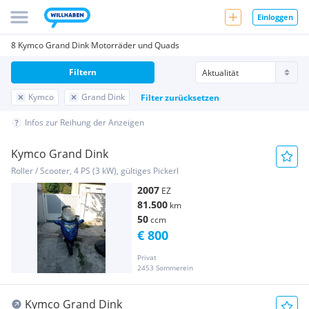
Einloggen
8 Kymco Grand Dink Motorräder und Quads
Filtern
Kymco
Grand Dink
Filter zurücksetzen
Infos zur Reihung der Anzeigen
Kymco Grand Dink
Roller / Scooter, 4 PS (3 kW), gültiges Pickerl
2007
EZ
81.500
km
50
ccm
€ 800
Privat
2453 Sommerein
Kymco Grand Dink