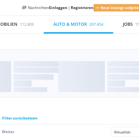
Nachrichten
Einloggen
|
Registrieren
Neue Anzeige aufgeb
OBILIEN
AUTO & MOTOR
JOBS
112.809
207.454
1
Filter zurücksetzen
Weiter