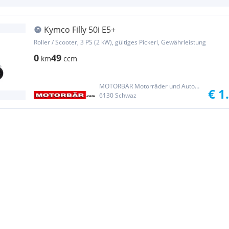
Kymco Filly 50i E5+
Roller / Scooter, 3 PS (2 kW), gültiges Pickerl, Gewährleistung
0
49
km
ccm
MOTORBÄR Motorräder und Automobile Handelsgesellschaft m.b.H.
€ 1
6130 Schwaz