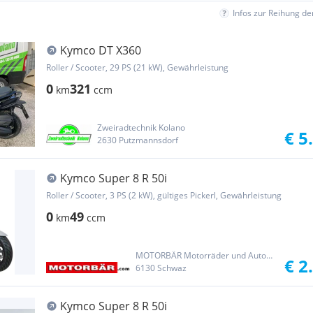
Infos zur Reihung d
Kymco DT X360
Roller / Scooter, 29 PS (21 kW), Gewährleistung
0
321
km
ccm
Zweiradtechnik Kolano
€ 5
2630 Putzmannsdorf
Kymco Super 8 R 50i
Roller / Scooter, 3 PS (2 kW), gültiges Pickerl, Gewährleistung
0
49
km
ccm
MOTORBÄR Motorräder und Automobile Handelsgesellschaft m.b.H.
€ 2
6130 Schwaz
Kymco Super 8 R 50i