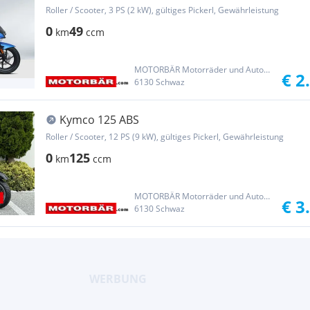
Roller / Scooter, 3 PS (2 kW), gültiges Pickerl, Gewährleistung
0
49
km
ccm
MOTORBÄR Motorräder und Automobile Handelsgesellschaft m.b.H.
€ 2
6130 Schwaz
Kymco 125 ABS
Roller / Scooter, 12 PS (9 kW), gültiges Pickerl, Gewährleistung
0
125
km
ccm
MOTORBÄR Motorräder und Automobile Handelsgesellschaft m.b.H.
€ 3
6130 Schwaz