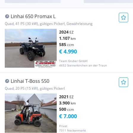
Linhai 650 Promax L
Quad, 41 PS (30 kW), gültiges Pickerl, Gewährleistung
2024
EZ
1.107
km
585
ccm
€ 4.990
Team Gruber GmbH
4652 Steinerkirchen an der Traun
Linhai T-Boss 550
Quad, 20 PS (15 kW), gültiges Pickerl
2021
EZ
3.900
km
500
ccm
€ 7.000
Privat
7311 Neckenmarkt