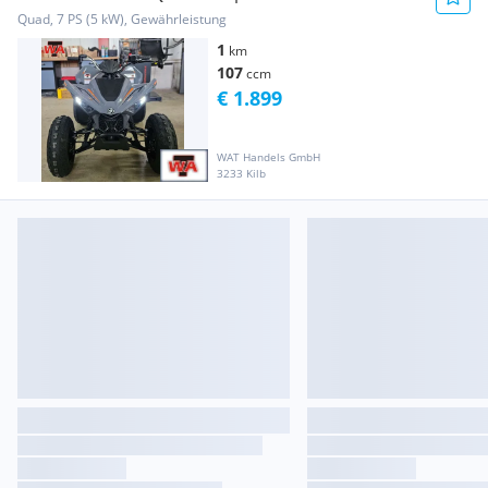
** Finanzierung möglich !! ** LAGERND **
Quad, 7 PS (5 kW), Gewährleistung
LAGERND ** LAGERND ** ab 1899€
1
km
107
ccm
€ 1.899
WAT Handels GmbH
3233 Kilb