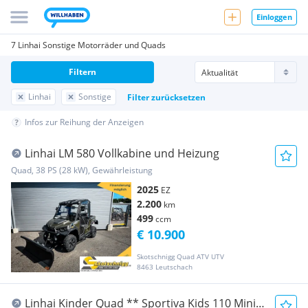
Einloggen
7 Linhai Sonstige Motorräder und Quads
Filtern
Linhai
Sonstige
Filter zurücksetzen
Infos zur Reihung der Anzeigen
Linhai LM 580 Vollkabine und Heizung
Quad, 38 PS (28 kW), Gewährleistung
2025
EZ
2.200
km
499
ccm
€ 10.900
Skotschnigg Quad ATV UTV
8463 Leutschach
Linhai Kinder Quad ** Sportiva Kids 110 Mini