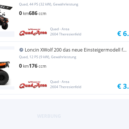
Area
Quad, 44 PS (32 kW), Gewährleistung
0
686
km
ccm
Quad - Area
€ 6
2604 Theresienfeld
Loncin XWolf 200 das neue Einsteigermodell für
jede Altersgr...
Quad, 12 PS (9 kW), Gewährleistung
0
176
km
ccm
Quad - Area
€ 3
2604 Theresienfeld