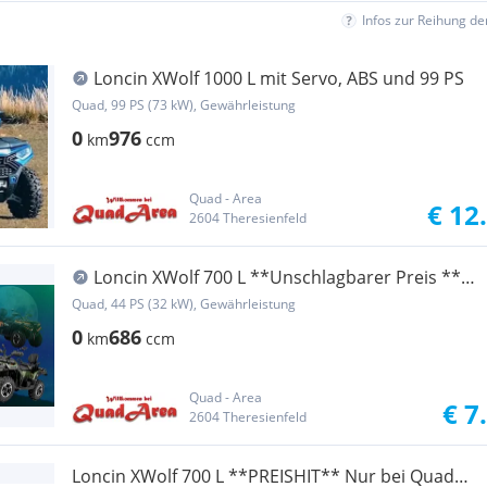
Infos zur Reihung d
Loncin XWolf 1000 L mit Servo, ABS und 99 PS
Quad, 99 PS (73 kW), Gewährleistung
0
976
km
ccm
Quad - Area
€ 12
2604 Theresienfeld
Loncin XWolf 700 L **Unschlagbarer Preis **
Nur bei Quad Area
Quad, 44 PS (32 kW), Gewährleistung
0
686
km
ccm
Quad - Area
€ 7
2604 Theresienfeld
Loncin XWolf 700 L **PREISHIT** Nur bei Quad