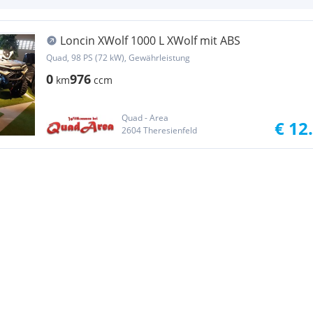
Loncin XWolf 1000 L XWolf mit ABS
Quad, 98 PS (72 kW), Gewährleistung
0
976
km
ccm
Quad - Area
€ 12
2604 Theresienfeld