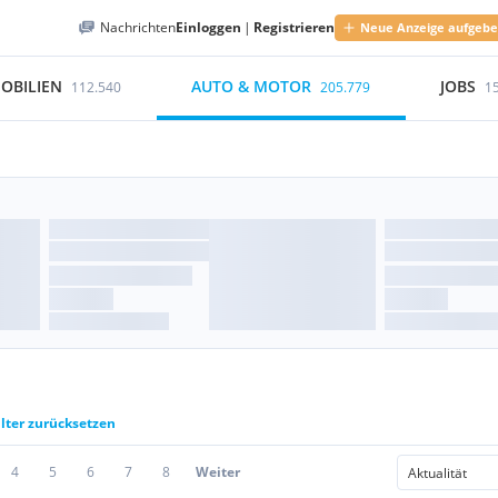
Nachrichten
Einloggen
|
Registrieren
Neue Anzeige aufgeb
OBILIEN
AUTO & MOTOR
JOBS
112.540
205.779
1
ilter zurücksetzen
4
5
6
7
8
Weiter