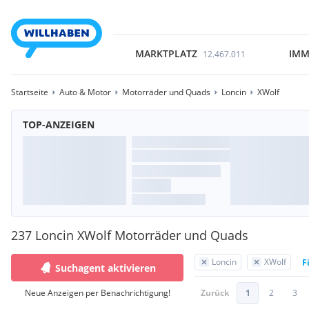
MARKTPLATZ
IMM
12.467.011
Startseite
Auto & Motor
Motorräder und Quads
Loncin
XWolf
TOP-ANZEIGEN
237 Loncin XWolf Motorräder und Quads
Loncin
XWolf
F
Suchagent aktivieren
Neue Anzeigen per Benachrichtigung!
Zurück
1
2
3