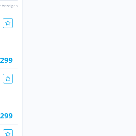
er Anzeigen
.299
.299