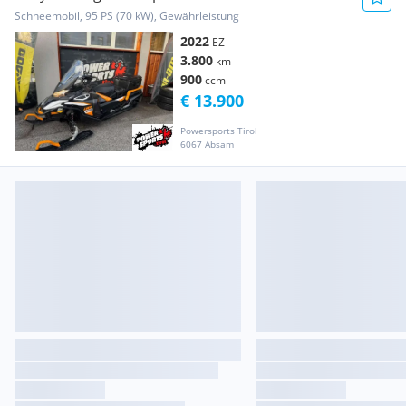
Schneemobil, 95 PS (70 kW), Gewährleistung
2022
EZ
3.800
km
900
ccm
€ 13.900
Powersports Tirol
6067 Absam