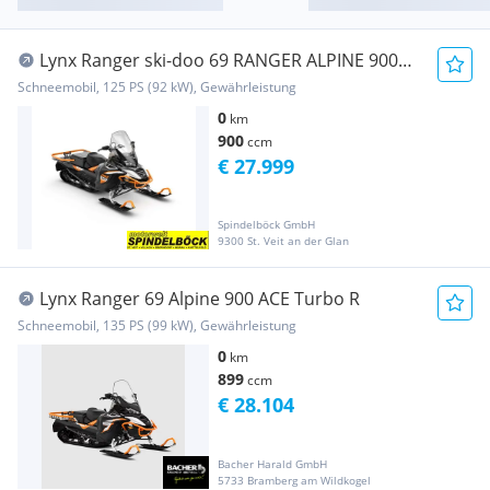
Lynx Ranger ski-doo 69 RANGER ALPINE 900
ACE Turbo
Schneemobil, 125 PS (92 kW), Gewährleistung
0
km
900
ccm
€ 27.999
Spindelböck GmbH
9300 St. Veit an der Glan
Lynx Ranger 69 Alpine 900 ACE Turbo R
Schneemobil, 135 PS (99 kW), Gewährleistung
0
km
899
ccm
€ 28.104
Bacher Harald GmbH
5733 Bramberg am Wildkogel