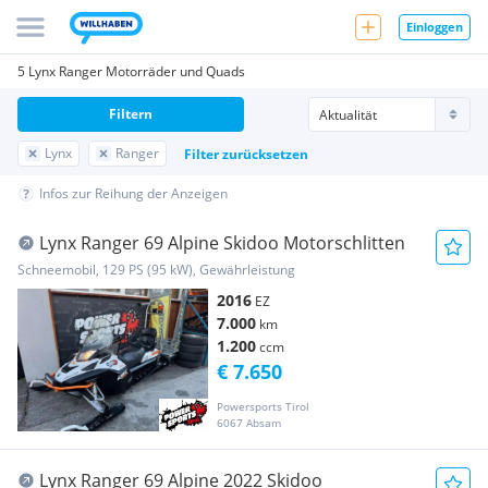
Einloggen
5 Lynx Ranger Motorräder und Quads
Filtern
Lynx
Ranger
Filter zurücksetzen
Infos zur Reihung der Anzeigen
Lynx Ranger 69 Alpine Skidoo Motorschlitten
Schneemobil, 129 PS (95 kW), Gewährleistung
2016
EZ
7.000
km
1.200
ccm
€ 7.650
Powersports Tirol
6067 Absam
Lynx Ranger 69 Alpine 2022 Skidoo