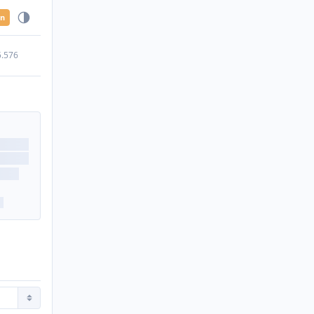
en
5.576