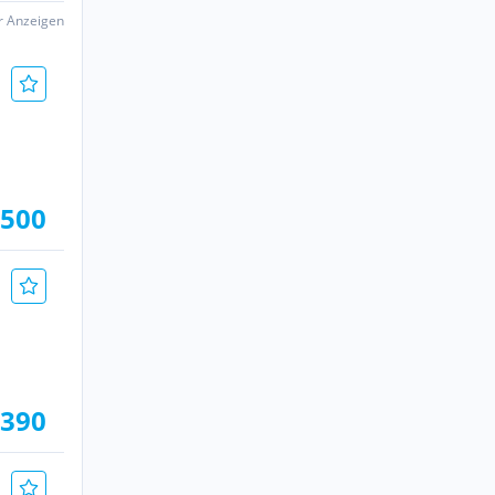
er Anzeigen
 500
.390