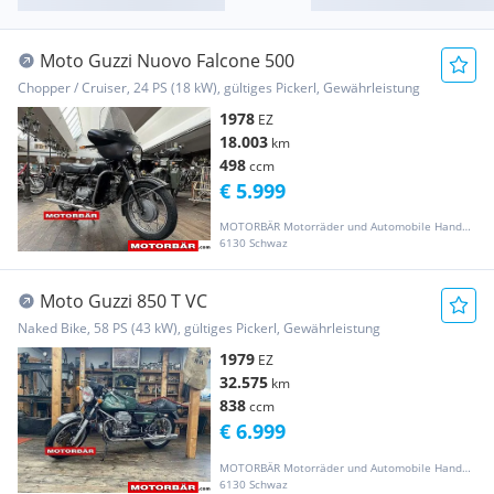
Moto Guzzi Nuovo Falcone 500
Chopper / Cruiser, 24 PS (18 kW), gültiges Pickerl, Gewährleistung
1978
EZ
18.003
km
498
ccm
€ 5.999
MOTORBÄR Motorräder und Automobile Handelsgesellschaft m.b.H.
6130 Schwaz
Moto Guzzi 850 T VC
Naked Bike, 58 PS (43 kW), gültiges Pickerl, Gewährleistung
1979
EZ
32.575
km
838
ccm
€ 6.999
MOTORBÄR Motorräder und Automobile Handelsgesellschaft m.b.H.
6130 Schwaz