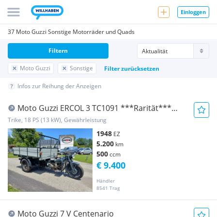
Einloggen
37 Moto Guzzi Sonstige Motorräder und Quads
Filtern
Moto Guzzi
Sonstige
Filter zurücksetzen
Infos zur Reihung der Anzeigen
Moto Guzzi ERCOL 3 TC1091 ***Rarität***
Trike Oldtimer
Trike, 18 PS (13 kW), Gewährleistung
1948
EZ
5.200
km
500
ccm
€ 9.400
Händler
8541 Trag
Moto Guzzi 7 V Centenario