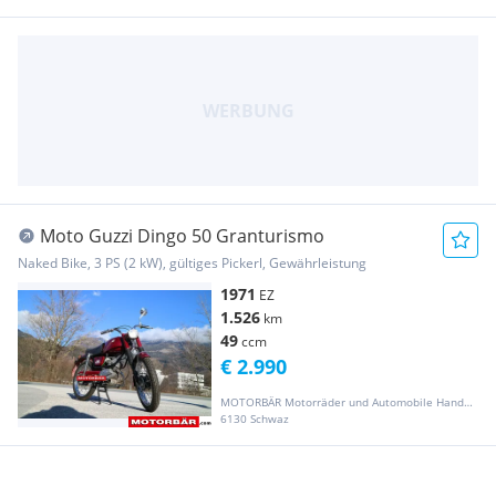
Moto Guzzi Dingo 50 Granturismo
Naked Bike, 3 PS (2 kW), gültiges Pickerl, Gewährleistung
1971
EZ
1.526
km
49
ccm
€ 2.990
MOTORBÄR Motorräder und Automobile Handelsgesellschaft m.b.H.
6130 Schwaz