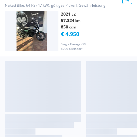
Naked Bike, 64 PS (47 kW), gültiges Pickerl, Gewährleistung
2021
EZ
57.324
km
850
ccm
€ 4.950
Siegis Garage OG
8200 Gleisdorf