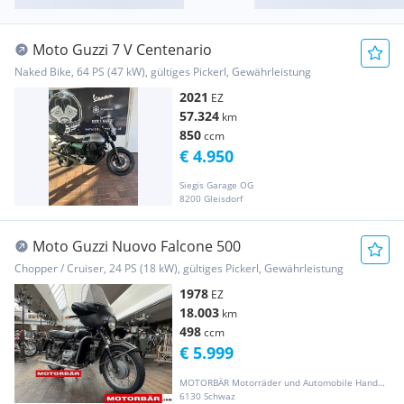
Moto Guzzi 7 V Centenario
Naked Bike, 64 PS (47 kW), gültiges Pickerl, Gewährleistung
2021
EZ
57.324
km
850
ccm
€ 4.950
Siegis Garage OG
8200 Gleisdorf
Moto Guzzi Nuovo Falcone 500
Chopper / Cruiser, 24 PS (18 kW), gültiges Pickerl, Gewährleistung
1978
EZ
18.003
km
498
ccm
€ 5.999
MOTORBÄR Motorräder und Automobile Handelsgesellschaft m.b.H.
6130 Schwaz