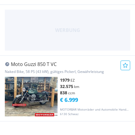
Moto Guzzi 850 T VC
Naked Bike, 58 PS (43 kW), gültiges Pickerl, Gewährleistung
1979
EZ
32.575
km
838
ccm
€ 6.999
MOTORBÄR Motorräder und Automobile Handelsgesellschaft m.b.H.
6130 Schwaz