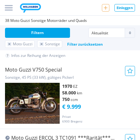
Einloggen
38 Moto Guzzi Sonstige Motorräder und Quads
Filtern
Moto Guzzi
Sonstige
Filter zurücksetzen
Infos zur Reihung der Anzeigen
Moto Guzzi V750 Special
Sonstige, 45 PS (33 kW), gültiges Pickerl
1970
EZ
58.000
km
750
ccm
€ 9.999
Privat
6900 Bregenz
Moto Guzzi ERCOL 3 TC1091 ***Rarität***