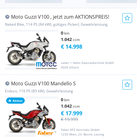
Moto Guzzi V100 , jetzt zum AKTIONSPREIS!
Naked Bike, 114 PS (84 kW), gültiges Pickerl, Gewährleistung
0
km
1.042
ccm
€ 14.998
Leber + Hahn Zweiradtechnik GmbH
9500 Villach
Moto Guzzi V100 Mandello S
Enduro, 116 PS (85 kW), Gewährleistung
0
km
Aktion
1.042
ccm
€ 17.999
€ 19.999
Faber KFZ Vertriebs GmbH
1230 Wien, 23. Bezirk, Liesing