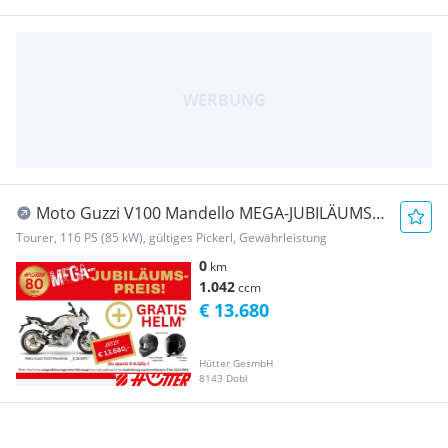
Moto Guzzi V100 Mandello MEGA-JUBILÄUMS-
PREIS! E5
Tourer, 116 PS (85 kW), gültiges Pickerl, Gewährleistung
0
km
1.042
ccm
€ 13.680
Hütter GesmbH
8143 Dobl