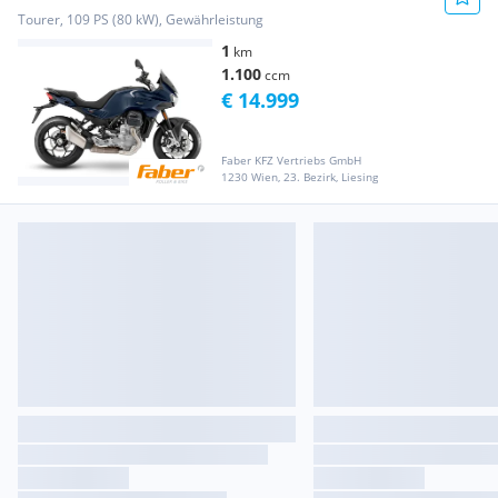
Tourer, 109 PS (80 kW), Gewährleistung
1
km
1.100
ccm
€ 14.999
Faber KFZ Vertriebs GmbH
1230 Wien, 23. Bezirk, Liesing