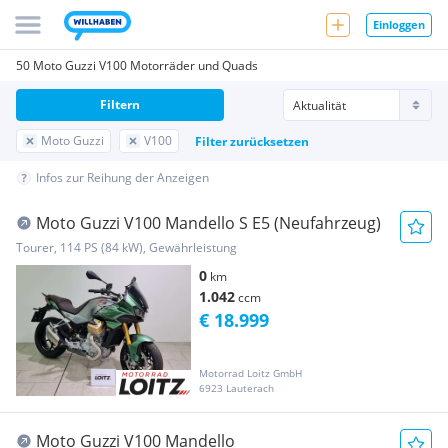
Einloggen
50 Moto Guzzi V100 Motorräder und Quads
Filtern
Moto Guzzi
V100
Filter zurücksetzen
Infos zur Reihung der Anzeigen
Moto Guzzi V100 Mandello S E5 (Neufahrzeug)
Tourer, 114 PS (84 kW), Gewährleistung
0
km
1.042
ccm
€ 18.999
Motorrad Loitz GmbH
6923 Lauterach
Moto Guzzi V100 Mandello