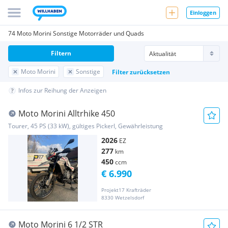
Einloggen
74 Moto Morini Sonstige Motorräder und Quads
Filtern
Moto Morini
Sonstige
Filter zurücksetzen
Infos zur Reihung der Anzeigen
Moto Morini Alltrhike 450
Tourer, 45 PS (33 kW), gültiges Pickerl, Gewährleistung
2026
EZ
277
km
450
ccm
€ 6.990
Projekt17 Krafträder
8330 Wetzelsdorf
Moto Morini 6 1/2 STR