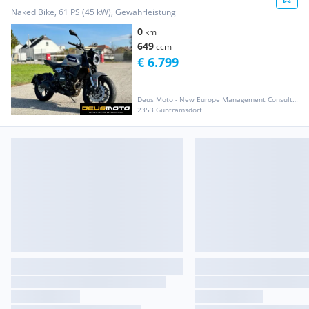
Naked Bike, 61 PS (45 kW), Gewährleistung
0
km
649
ccm
€ 6.799
Deus Moto - New Europe Management Consulting GmbH
2353 Guntramsdorf