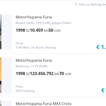
Infos zur Reihung d
Motorhispania Furia
Moped / Mofa, 3 PS (2 kW), gültiges Pickerl
1998
10.459
50
EZ
km
ccm
Privat
€ 1
1140 Wien, 14. Bezirk, Penzing
Motorhispania Furia
Motocross, 11 PS (8 kW)
1998
123.456.792
70
EZ
km
ccm
Privat
€
5020 Salzburg
Motorhispania Furia MAX Cross