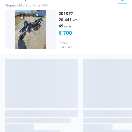
Moped / Mofa, 3 PS (2 kW)
2013
EZ
20.441
km
49
ccm
€ 700
Privat
8543 Sulb