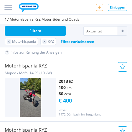
Einloggen
17 Motorhispania RYZ Motorräder und Quads
Filtern
Motorhispania
RYZ
Filter zurücksetzen
Infos zur Reihung der Anzeigen
Motorhispania RYZ
Moped / Mofa, 14 PS (10 kW)
2013
EZ
100
km
80
ccm
€ 400
Privat
7472 Dürnbach im Burgenland
Motorhispania RYZ