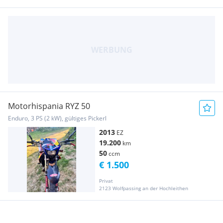
Motorhispania RYZ 50
Enduro, 3 PS (2 kW), gültiges Pickerl
2013
EZ
19.200
km
50
ccm
€ 1.500
Privat
2123 Wolfpassing an der Hochleithen