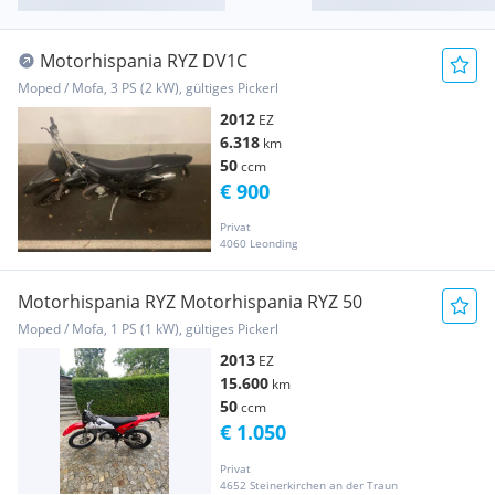
Motorhispania RYZ DV1C
Moped / Mofa, 3 PS (2 kW), gültiges Pickerl
2012
EZ
6.318
km
50
ccm
€ 900
Privat
4060 Leonding
Motorhispania RYZ Motorhispania RYZ 50
Moped / Mofa, 1 PS (1 kW), gültiges Pickerl
2013
EZ
15.600
km
50
ccm
€ 1.050
Privat
4652 Steinerkirchen an der Traun