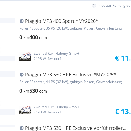
Infos zur Reihung d
Piaggio MP3 400 Sport *MY2026*
Roller / Scooter, 35 PS (26 kW), gültiges Pickerl, Gewährleistung
0
400
km
ccm
Zweirad Kurt Hubeny GmbH
€ 11
2193 Wilfersdorf
Piaggio MP3 530 HPE Exclusive *MY2025*
Roller / Scooter, 44 PS (32 kW), gültiges Pickerl, Gewährleistung
0
530
km
ccm
Zweirad Kurt Hubeny GmbH
€ 13
2193 Wilfersdorf
Piaggio MP3 530 HPE Exclusive Vorführroller