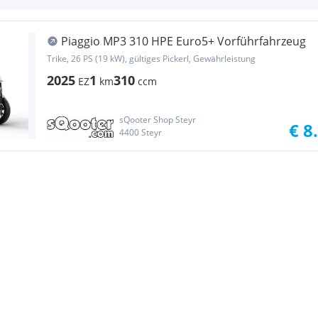
Piaggio MP3 310 HPE Euro5+ Vorführfahrzeug
Trike, 26 PS (19 kW), gültiges Pickerl, Gewährleistung
2025
1
310
EZ
km
ccm
sQooter Shop Steyr
€ 8
4400 Steyr