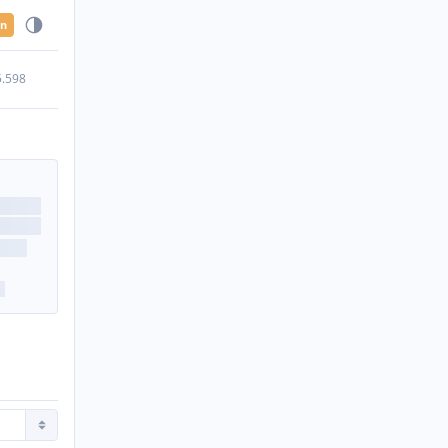
en
5.598