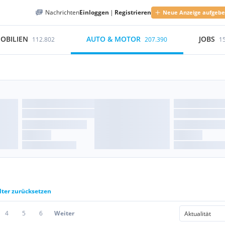
Nachrichten
Einloggen
|
Registrieren
Neue Anzeige aufgeb
OBILIEN
AUTO & MOTOR
JOBS
112.802
207.390
1
lter zurücksetzen
4
5
6
Weiter