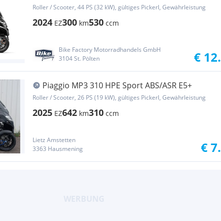
Nero Meteor...
Roller / Scooter, 44 PS (32 kW), gültiges Pickerl, Gewährleistung
2024
300
530
EZ
km
ccm
Bike Factory Motorradhandels GmbH
€ 12
3104 St. Pölten
Piaggio MP3 310 HPE Sport ABS/ASR E5+
Roller / Scooter, 26 PS (19 kW), gültiges Pickerl, Gewährleistung
2025
642
310
EZ
km
ccm
Lietz Amstetten
€ 7
3363 Hausmening