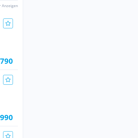
er Anzeigen
.790
.990