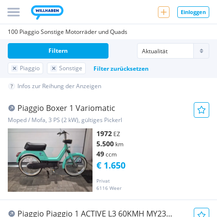
Einloggen
100 Piaggio Sonstige Motorräder und Quads
Filtern
Piaggio
Sonstige
Filter zurücksetzen
Infos zur Reihung der Anzeigen
Piaggio Boxer 1 Variomatic
Moped / Mofa, 3 PS (2 kW), gültiges Pickerl
1972
EZ
5.500
km
49
ccm
€ 1.650
Privat
6116 Weer
Piaggio Piaggio 1 ACTIVE L3 60KMH MY23