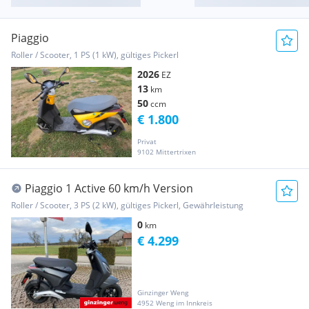
Piaggio
Roller / Scooter, 1 PS (1 kW), gültiges Pickerl
2026
EZ
13
km
50
ccm
€ 1.800
Privat
9102 Mittertrixen
Piaggio 1 Active 60 km/h Version
Roller / Scooter, 3 PS (2 kW), gültiges Pickerl, Gewährleistung
0
km
€ 4.299
Ginzinger Weng
4952 Weng im Innkreis