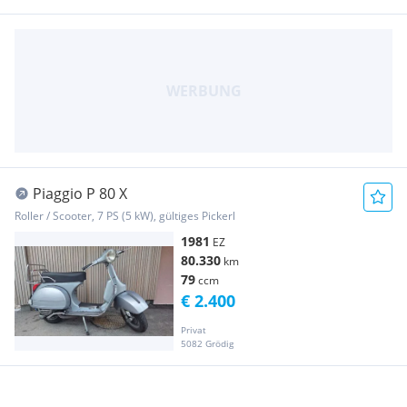
Piaggio P 80 X
Roller / Scooter, 7 PS (5 kW), gültiges Pickerl
1981
EZ
80.330
km
79
ccm
€ 2.400
Privat
5082 Grödig