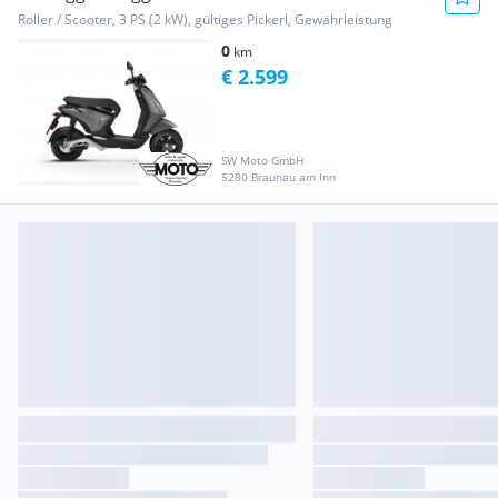
42AH
Roller / Scooter, 3 PS (2 kW), gültiges Pickerl, Gewährleistung
0
km
€ 2.599
SW Moto GmbH
5280 Braunau am Inn