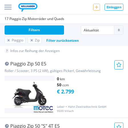
Einloggen
17 Piaggio Zip Motorräder und Quads
Filtern
Piaggio
Zip
Filter zurücksetzen
Infos zur Reihung der Anzeigen
Piaggio Zip 50 E5
Roller / Scooter, 3 PS (2 kW), gültiges Pickerl, Gewährleistung
0
km
50
ccm
€ 2.799
Leber + Hahn Zweiradtechnik GmbH
9500 Villach
Piaggio Zip 50 "S" 4T E5