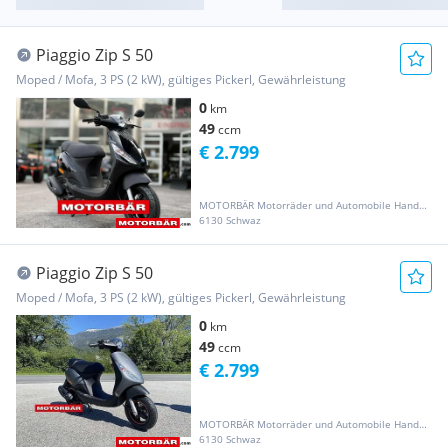
Piaggio Zip S 50
Moped / Mofa, 3 PS (2 kW), gültiges Pickerl, Gewährleistung
0
km
49
ccm
€ 2.799
MOTORBÄR Motorräder und Automobile Handelsgesellschaft m.b.H.
6130 Schwaz
Piaggio Zip S 50
Moped / Mofa, 3 PS (2 kW), gültiges Pickerl, Gewährleistung
0
km
49
ccm
€ 2.799
MOTORBÄR Motorräder und Automobile Handelsgesellschaft m.b.H.
6130 Schwaz