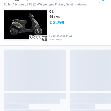
Roller / Scooter, 3 PS (2 kW), gültiges Pickerl, Gewährleistung
0
km
49
ccm
€ 2.799
sQooter Shop Steyr
4400 Steyr