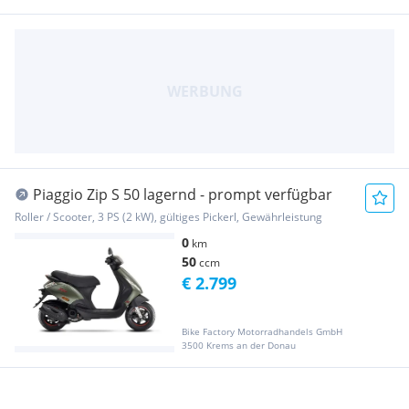
Piaggio Zip S 50 lagernd - prompt verfügbar
Roller / Scooter, 3 PS (2 kW), gültiges Pickerl, Gewährleistung
0
km
50
ccm
€ 2.799
Bike Factory Motorradhandels GmbH
3500 Krems an der Donau