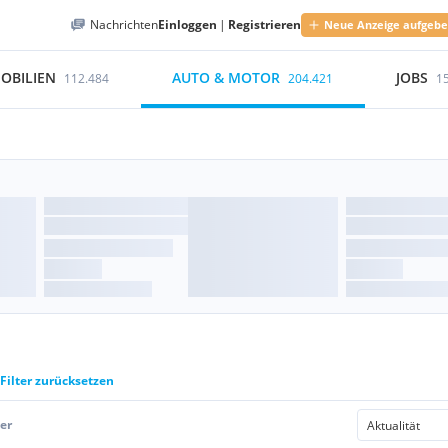
Nachrichten
Einloggen
|
Registrieren
Neue Anzeige aufgeb
OBILIEN
AUTO & MOTOR
JOBS
112.484
204.421
1
Filter zurücksetzen
er