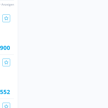
er Anzeigen
.900
.552