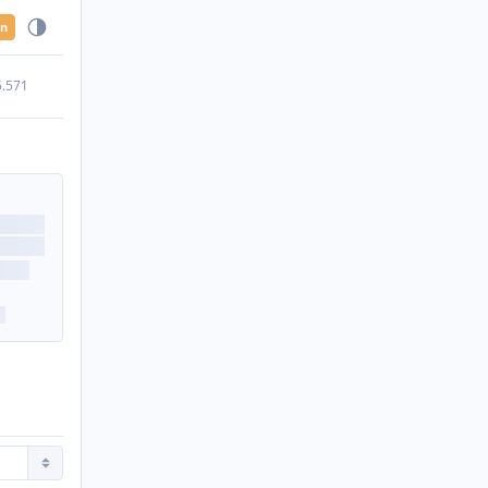
en
5.571