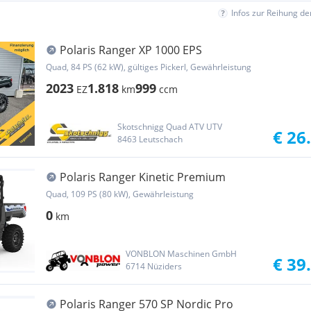
Infos zur Reihung d
Polaris Ranger XP 1000 EPS
Quad, 84 PS (62 kW), gültiges Pickerl, Gewährleistung
2023
1.818
999
EZ
km
ccm
Skotschnigg Quad ATV UTV
€ 26
8463 Leutschach
Polaris Ranger Kinetic Premium
Quad, 109 PS (80 kW), Gewährleistung
0
km
VONBLON Maschinen GmbH
€ 39
6714 Nüziders
Polaris Ranger 570 SP Nordic Pro