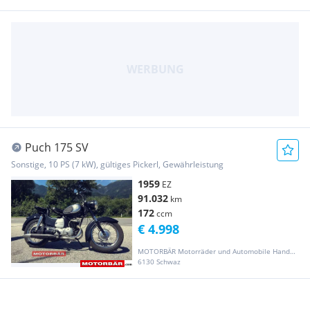
Puch 175 SV
Sonstige, 10 PS (7 kW), gültiges Pickerl, Gewährleistung
1959
EZ
91.032
km
172
ccm
€ 4.998
MOTORBÄR Motorräder und Automobile Handelsgesellschaft m.b.H.
6130 Schwaz