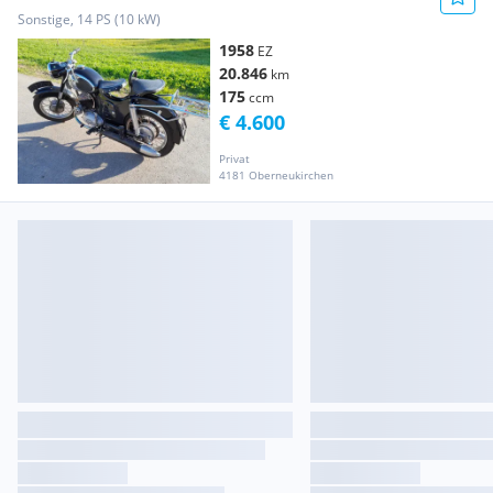
Sonstige, 14 PS (10 kW)
1958
EZ
20.846
km
175
ccm
€ 4.600
Privat
4181 Oberneukirchen