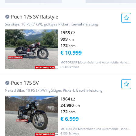
Puch 175 SV Ratstyle
Sonstige, 10 PS (7 kW), gültiges Pickerl, Gewährleistung
1955
EZ
999
km
172
ccm
€ 10.999
MOTORBÄR Motorräder und Automobile Handelsgesellschaft m.b.H.
6130 Schwaz
Puch 175 SV
Naked Bike, 10 PS (7 kW), gültiges Pickerl, Gewährleistung
1964
EZ
24.980
km
172
ccm
€ 6.999
MOTORBÄR Motorräder und Automobile Handelsgesellschaft m.b.H.
6130 Schwaz