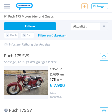
Einloggen
64 Puch 175 Motorräder und Quads
Filtern
Puch
175
Filter zurücksetzen
Infos zur Reihung der Anzeigen
Puch 175 SVS
Sonstige, 12 PS (9 kW), gültiges Pickerl
1957
EZ
2.430
km
175
ccm
€ 7.900
Privat
4600 Wels
Puch 175 SV