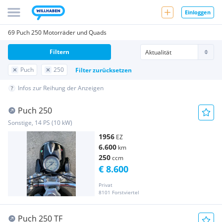
Einloggen
69 Puch 250 Motorräder und Quads
Filtern
Puch
250
Filter zurücksetzen
Infos zur Reihung der Anzeigen
Puch 250
Sonstige, 14 PS (10 kW)
1956
EZ
6.600
km
250
ccm
€ 8.600
Privat
8101 Forstviertel
Puch 250 TF