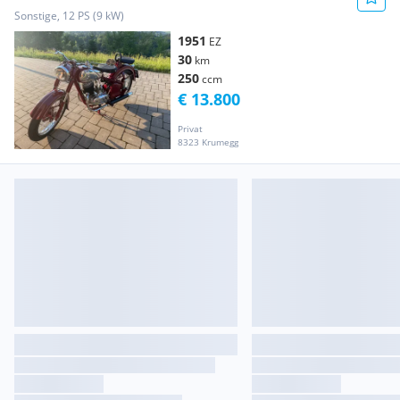
Sonstige, 12 PS (9 kW)
1951
EZ
30
km
250
ccm
€ 13.800
Privat
8323 Krumegg