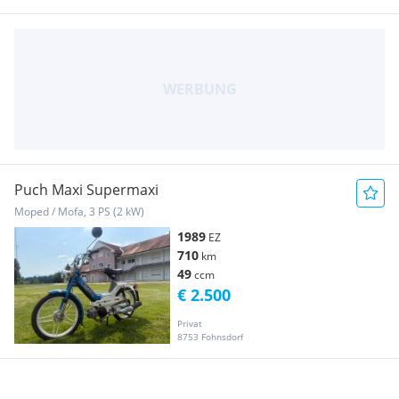
Puch Maxi Supermaxi
Moped / Mofa, 3 PS (2 kW)
1989
EZ
710
km
49
ccm
€ 2.500
Privat
8753 Fohnsdorf