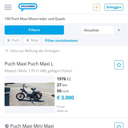
Einloggen
190 Puch Maxi Motorräder und Quads
Filtern
Puch
Maxi
Filter zurücksetzen
Infos zur Reihung der Anzeigen
Puch Maxi Puch Maxi L
Moped / Mofa, 1 PS (1 kW), gültiges Pickerl
1976
EZ
27
km
50
ccm
€ 3.000
Privat
4846 Au
Puch Maxi Mini Maxi