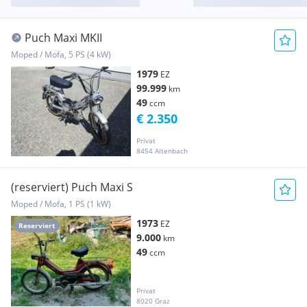
Puch Maxi MKII
Moped / Mofa, 5 PS (4 kW)
1979
EZ
99.999
km
49
ccm
€ 2.350
Privat
8454 Altenbach
(reserviert) Puch Maxi S
Moped / Mofa, 1 PS (1 kW)
1973
EZ
Reserviert
9.000
km
49
ccm
Privat
8020 Graz