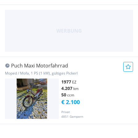
Puch Maxi Motorfahrrad
Moped / Mofa, 1 PS (1 kW), gültiges Pickerl
1977
EZ
4.207
km
50
ccm
€ 2.100
Privat
4851 Gampern