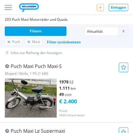
Einloggen
203 Puch Maxi Motorräder und Quads
Filtern
Puch
Maxi
Filter zurücksetzen
Infos zur Reihung der Anzeigen
Puch Maxi Puch Maxi-S
Moped / Mofa, 1 PS (1 kW)
1978
EZ
1.111
km
49
ccm
€ 2.400
Privat
9500 Villach-Auen
Puch Maxi Lg Supermaxi