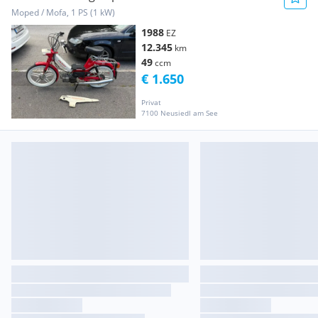
Moped / Mofa, 1 PS (1 kW)
1988
EZ
12.345
km
49
ccm
€ 1.650
Privat
7100 Neusiedl am See