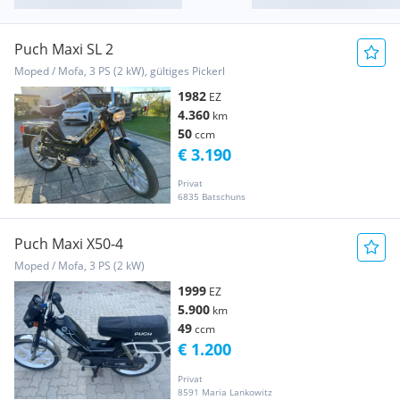
Puch Maxi SL 2
Moped / Mofa, 3 PS (2 kW), gültiges Pickerl
1982
EZ
4.360
km
50
ccm
€ 3.190
Privat
6835 Batschuns
Puch Maxi X50-4
Moped / Mofa, 3 PS (2 kW)
1999
EZ
5.900
km
49
ccm
€ 1.200
Privat
8591 Maria Lankowitz