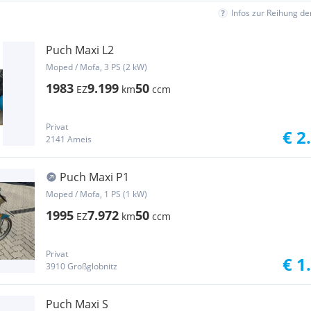
Infos zur Reihung d
Puch Maxi L2
Moped / Mofa, 3 PS (2 kW)
1983
9.199
50
EZ
km
ccm
Privat
€ 2
2141 Ameis
Puch Maxi P1
Moped / Mofa, 1 PS (1 kW)
1995
7.972
50
EZ
km
ccm
Privat
€ 1
3910 Großglobnitz
Puch Maxi S