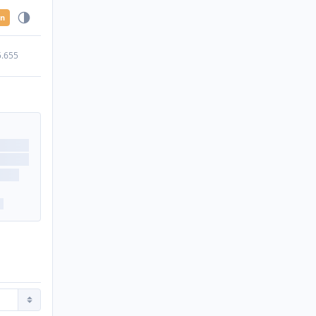
en
5.655