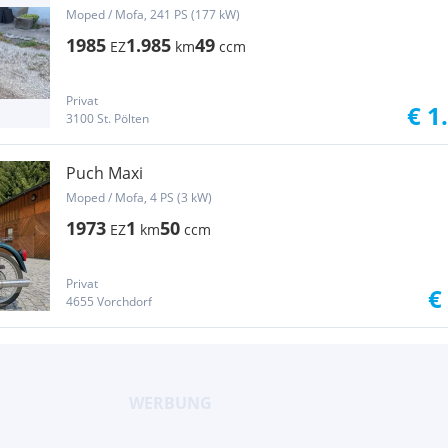
Moped / Mofa, 241 PS (177 kW)
1985
1.985
49
EZ
km
ccm
Privat
€ 1
3100 St. Pölten
Puch Maxi
Moped / Mofa, 4 PS (3 kW)
1973
1
50
EZ
km
ccm
Privat
€
4655 Vorchdorf