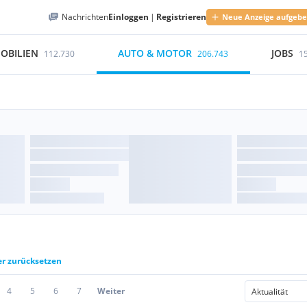
Nachrichten
Einloggen
|
Registrieren
Neue Anzeige aufgeb
OBILIEN
AUTO & MOTOR
JOBS
112.730
206.743
1
er zurücksetzen
4
5
6
7
Weiter