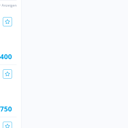
er Anzeigen
.400
.750