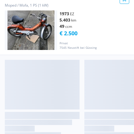
Moped / Mofa, 1 PS (1 kW)
1973
EZ
5.403
km
49
ccm
€ 2.500
Privat
7545 Neustift bei Güssing