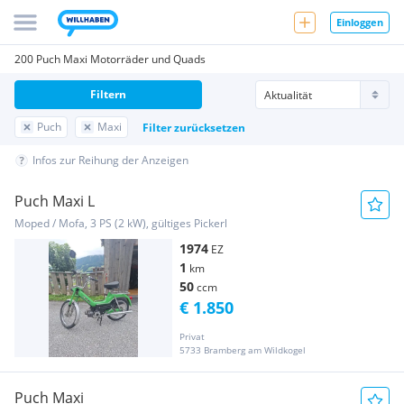
Einloggen
200 Puch Maxi Motorräder und Quads
Filtern
Puch
Maxi
Filter zurücksetzen
Infos zur Reihung der Anzeigen
Puch Maxi L
Moped / Mofa, 3 PS (2 kW), gültiges Pickerl
1974
EZ
1
km
50
ccm
€ 1.850
Privat
5733 Bramberg am Wildkogel
Puch Maxi