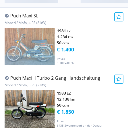
Puch Maxi SL
Moped / Mofa, 4 PS (3 kW)
1981
EZ
1.234
km
50
ccm
€ 1.400
Privat
9500 Villach
Puch Maxi II Turbo 2 Gang Handschaltung
Moped / Mofa, 3 PS (2 kW)
1983
EZ
12.138
km
50
ccm
€ 1.850
Privat
3435 Zwentendorf an der Donau