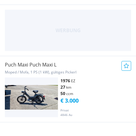
Puch Maxi Puch Maxi L
Moped / Mofa, 1 PS (1 kW), gültiges Pickerl
1976
EZ
27
km
50
ccm
€ 3.000
Privat
4846 Au