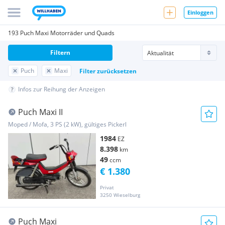
Einloggen
193 Puch Maxi Motorräder und Quads
Filtern
Puch
Maxi
Filter zurücksetzen
Infos zur Reihung der Anzeigen
Puch Maxi II
Moped / Mofa, 3 PS (2 kW), gültiges Pickerl
1984
EZ
8.398
km
49
ccm
€ 1.380
Privat
3250 Wieselburg
Puch Maxi