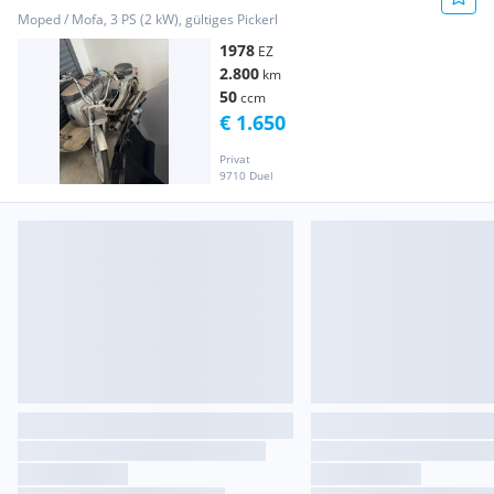
Moped / Mofa, 3 PS (2 kW), gültiges Pickerl
1978
EZ
2.800
km
50
ccm
€ 1.650
Privat
9710 Duel