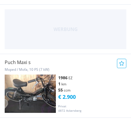
Puch Maxi s
Moped / Mofa, 10 PS (7 kW)
1986
EZ
1
km
55
ccm
€ 2.900
Privat
4872 Ackersberg