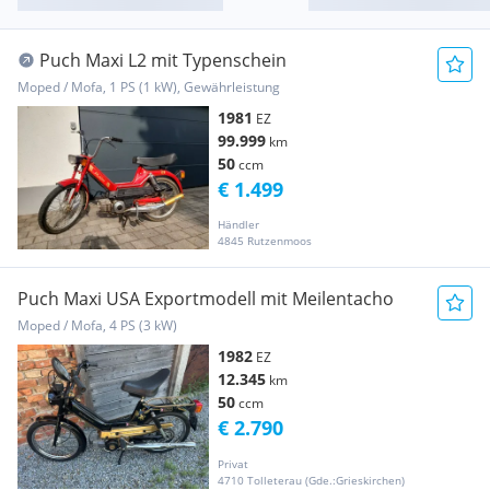
Puch Maxi L2 mit Typenschein
Moped / Mofa, 1 PS (1 kW), Gewährleistung
1981
EZ
99.999
km
50
ccm
€ 1.499
Händler
4845 Rutzenmoos
Puch Maxi USA Exportmodell mit Meilentacho
Moped / Mofa, 4 PS (3 kW)
1982
EZ
12.345
km
50
ccm
€ 2.790
Privat
4710 Tolleterau (Gde.:Grieskirchen)