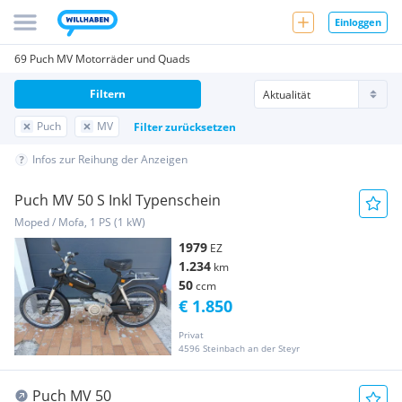
Einloggen
69 Puch MV Motorräder und Quads
Filtern
Puch
MV
Filter zurücksetzen
Infos zur Reihung der Anzeigen
Puch MV 50 S Inkl Typenschein
Moped / Mofa, 1 PS (1 kW)
1979
EZ
1.234
km
50
ccm
€ 1.850
Privat
4596 Steinbach an der Steyr
Puch MV 50