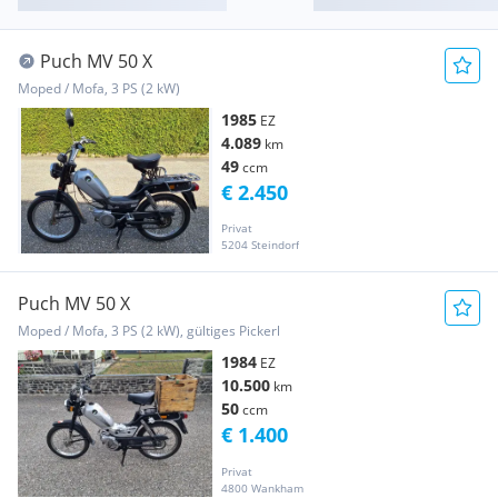
Puch MV 50 X
Moped / Mofa, 3 PS (2 kW)
1985
EZ
4.089
km
49
ccm
€ 2.450
Privat
5204 Steindorf
Puch MV 50 X
Moped / Mofa, 3 PS (2 kW), gültiges Pickerl
1984
EZ
10.500
km
50
ccm
€ 1.400
Privat
4800 Wankham