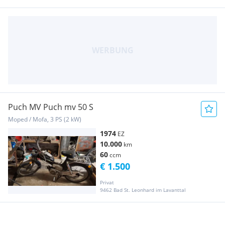
Puch MV Puch mv 50 S
Moped / Mofa, 3 PS (2 kW)
1974
EZ
10.000
km
60
ccm
€ 1.500
Privat
9462 Bad St. Leonhard im Lavanttal