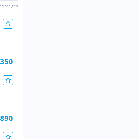
er Anzeigen
.350
.890