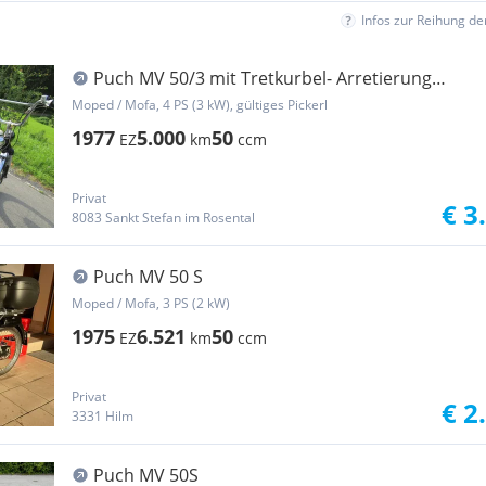
Infos zur Reihung d
Puch MV 50/3 mit Tretkurbel- Arretierung
Anmeldefertig
Moped / Mofa, 4 PS (3 kW), gültiges Pickerl
1977
5.000
50
EZ
km
ccm
Privat
€ 3
8083 Sankt Stefan im Rosental
Puch MV 50 S
Moped / Mofa, 3 PS (2 kW)
1975
6.521
50
EZ
km
ccm
Privat
€ 2
3331 Hilm
Puch MV 50S