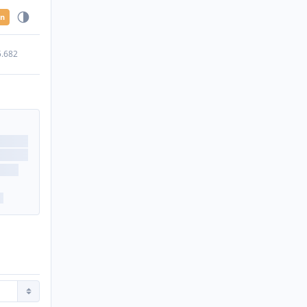
en
5.682