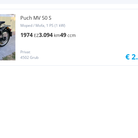
Puch MV 50 S
Moped / Mofa, 1 PS (1 kW)
1974
3.094
49
EZ
km
ccm
Privat
€ 2
4502 Grub