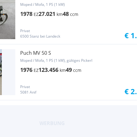
Moped / Mofa, 1 PS (1 kW)
1978
27.021
48
EZ
km
ccm
Privat
€ 1
6500 Stanz bei Landeck
Puch MV 50 S
Moped / Mofa, 1 PS (1 kW), gültiges Pickerl
1976
123.456
49
EZ
km
ccm
Privat
€ 2
5081 Anif