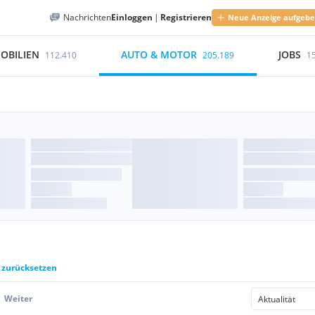
Nachrichten
Einloggen
|
Registrieren
Neue Anzeige aufgeb
OBILIEN
AUTO & MOTOR
JOBS
112.410
205.189
1
r zurücksetzen
Weiter