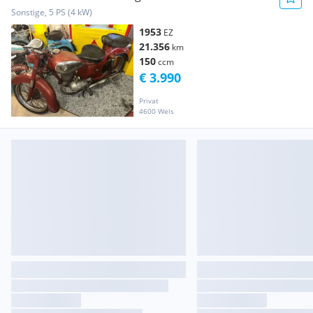
Sonstige, 5 PS (4 kW)
1953
EZ
21.356
km
150
ccm
€ 3.990
Privat
4600 Wels