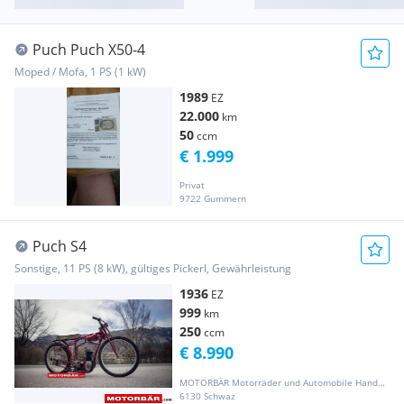
Puch Puch X50-4
Moped / Mofa, 1 PS (1 kW)
1989
EZ
22.000
km
50
ccm
€ 1.999
Privat
9722 Gummern
Puch S4
Sonstige, 11 PS (8 kW), gültiges Pickerl, Gewährleistung
1936
EZ
999
km
250
ccm
€ 8.990
MOTORBÄR Motorräder und Automobile Handelsgesellschaft m.b.H.
6130 Schwaz