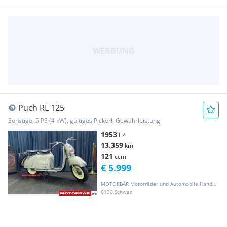
Puch RL 125
Sonstige, 5 PS (4 kW), gültiges Pickerl, Gewährleistung
1953
EZ
13.359
km
121
ccm
€ 5.999
MOTORBÄR Motorräder und Automobile Handelsgesellschaft m.b.H.
6130 Schwaz