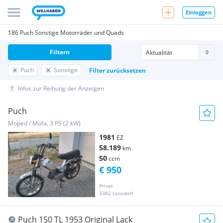
Einloggen
186 Puch Sonstige Motorräder und Quads
Filtern
Puch
Sonstige
Filter zurücksetzen
Infos zur Reihung der Anzeigen
Puch
Moped / Mofa, 3 PS (2 kW)
1981
EZ
58.189
km
50
ccm
€ 950
Privat
3382 Loosdorf
Puch 150 TL 1953 Original Lack