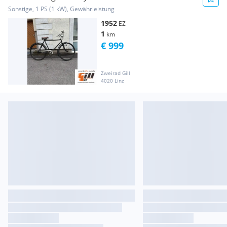
Sonstige, 1 PS (1 kW), Gewährleistung
1952
EZ
1
km
€ 999
Zweirad Gill
4020 Linz