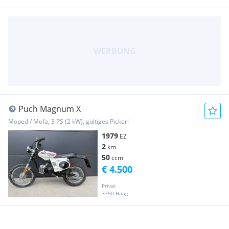
Puch Magnum X
Moped / Mofa, 3 PS (2 kW), gültiges Pickerl
1979
EZ
2
km
50
ccm
€ 4.500
Privat
3350 Haag