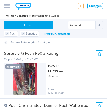
Einloggen
176 Puch Sonstige Motorräder und Quads
Filtern
Puch
Sonstige
Filter zurücksetzen
Infos zur Reihung der Anzeigen
(reserviert) Puch N50-3 Racing
Moped / Mofa, 3 PS (2 kW)
1985
EZ
Reserviert
11.719
km
50
ccm
Privat
4240 Freistadt
Puch Original Steyr Daimler Puch Waffenrad