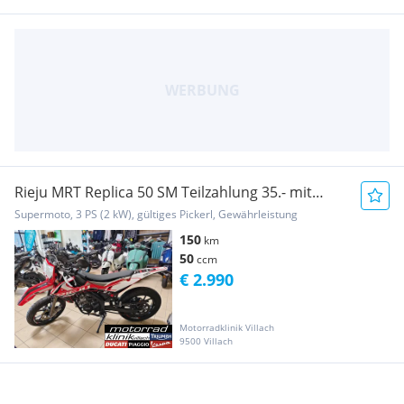
Rieju MRT Replica 50 SM Teilzahlung 35.- mit
Werksgar...
Supermoto, 3 PS (2 kW), gültiges Pickerl, Gewährleistung
150
km
50
ccm
€ 2.990
Motorradklinik Villach
9500 Villach