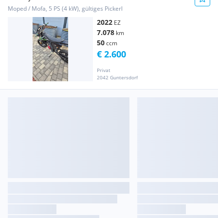
Moped / Mofa, 5 PS (4 kW), gültiges Pickerl
2022
EZ
7.078
km
50
ccm
€ 2.600
Privat
2042 Guntersdorf