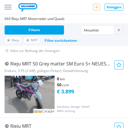
Einloggen
693 Rieju MRT Motorräder und Quads
Filtern
Rieju
MRT
Filter zurücksetzen
Infos zur Reihung der Anzeigen
Rieju MRT 50 Grey matter SM Euro 5+ NEUES
MODELL
Enduro, 3 PS (2 kW), gültiges Pickerl, Gewährleistung
0
km
50
ccm
€ 3.899
Autohaus Graiger GmbH
4860 Lenzing
Rieju MRT