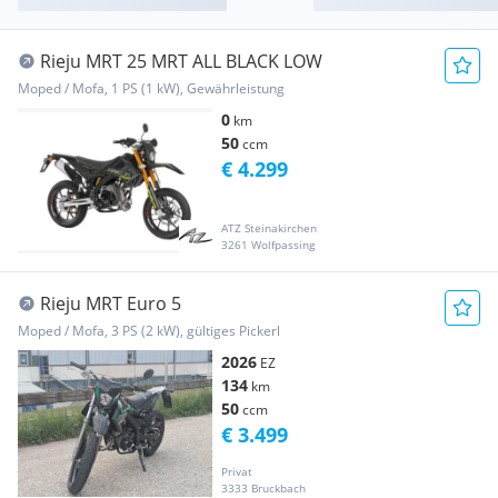
Rieju MRT 25 MRT ALL BLACK LOW
Moped / Mofa, 1 PS (1 kW), Gewährleistung
0
km
50
ccm
€ 4.299
ATZ Steinakirchen
3261 Wolfpassing
Rieju MRT Euro 5
Moped / Mofa, 3 PS (2 kW), gültiges Pickerl
2026
EZ
134
km
50
ccm
€ 3.499
Privat
3333 Bruckbach