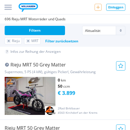
Einloggen
696 Rieju MRT Motorräder und Quads
Filtern
Rieju
MRT
Filter zurücksetzen
Infos zur Reihung der Anzeigen
Rieju MRT 50 Grey Matter
Supermoto, 5 PS (4 kW), gültiges Pickerl, Gewährleistung
0
km
50
ccm
€ 3.899
2Rad Birklbauer
4560 Kirchdorf an der Krems
Rieju MRT 50 Grey Matter