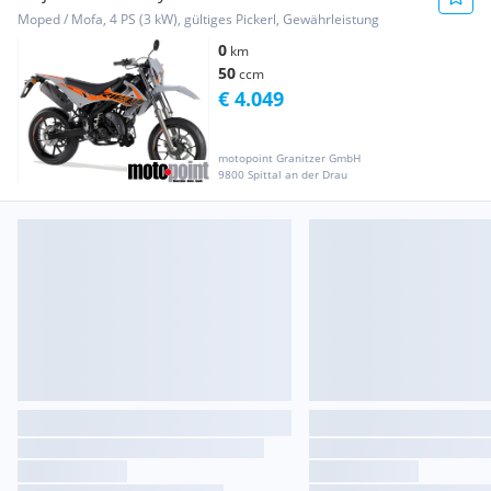
Moped / Mofa, 4 PS (3 kW), gültiges Pickerl, Gewährleistung
0
km
50
ccm
€ 4.049
motopoint Granitzer GmbH
9800 Spittal an der Drau