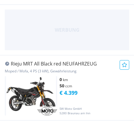
Rieju MRT All Black red NEUFAHRZEUG
Moped / Mofa, 4 PS (3 kW), Gewährleistung
0
km
50
ccm
€ 4.399
SW Moto GmbH
5280 Braunau am Inn