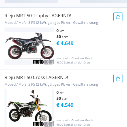
Rieju MRT 50 Trophy LAGERND!
Moped / Mofa, 3 PS (2 kW), gültiges Pickerl, Gewährleistung
0
km
50
ccm
€ 4.649
motopoint Granitzer GmbH
9800 Spittal an der Drau
Rieju MRT 50 Cross LAGERND!
Moped / Mofa, 3 PS (2 kW), gültiges Pickerl, Gewährleistung
0
km
50
ccm
€ 4.549
motopoint Granitzer GmbH
9800 Spittal an der Drau