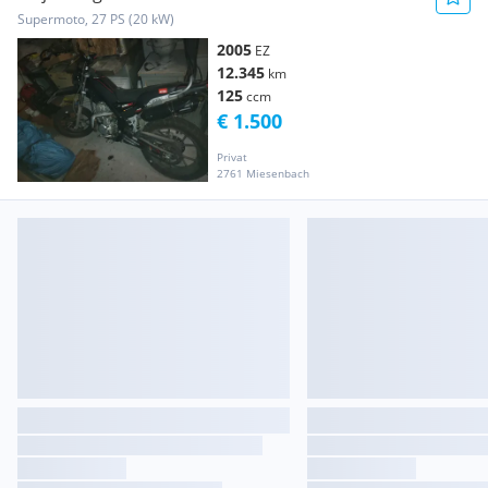
Supermoto, 27 PS (20 kW)
2005
EZ
12.345
km
125
ccm
€ 1.500
Privat
2761 Miesenbach