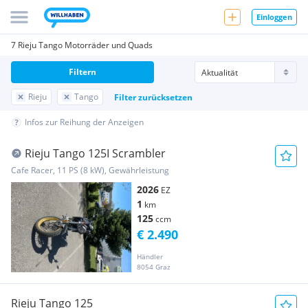
Einloggen
7 Rieju Tango Motorräder und Quads
Filtern
Rieju
Tango
Filter zurücksetzen
Infos zur Reihung der Anzeigen
Rieju Tango 125I Scrambler
Cafe Racer, 11 PS (8 kW), Gewährleistung
2026
EZ
1
km
125
ccm
€ 2.490
Händler
8054 Graz
Rieju Tango 125