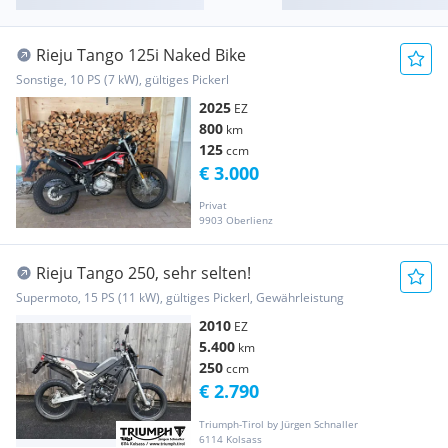
Rieju Tango 125i Naked Bike
Sonstige, 10 PS (7 kW), gültiges Pickerl
2025
EZ
800
km
125
ccm
€ 3.000
Privat
9903 Oberlienz
Rieju Tango 250, sehr selten!
Supermoto, 15 PS (11 kW), gültiges Pickerl, Gewährleistung
2010
EZ
5.400
km
250
ccm
€ 2.790
Triumph-Tirol by Jürgen Schnaller
6114 Kolsass