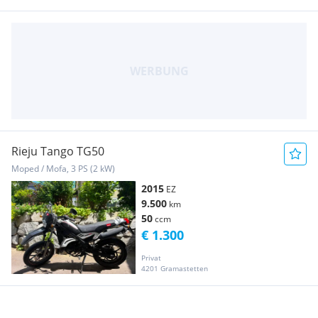
Rieju Tango TG50
Moped / Mofa, 3 PS (2 kW)
2015
EZ
9.500
km
50
ccm
€ 1.300
Privat
4201 Gramastetten