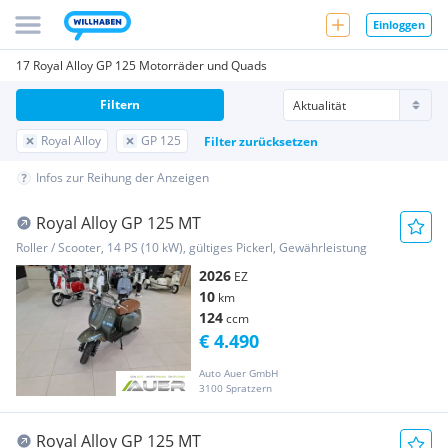
Einloggen
17 Royal Alloy GP 125 Motorräder und Quads
Filtern
Royal Alloy
GP 125
Filter zurücksetzen
Infos zur Reihung der Anzeigen
Royal Alloy GP 125 MT
Roller / Scooter, 14 PS (10 kW), gültiges Pickerl, Gewährleistung
2026
EZ
10
km
124
ccm
€ 4.490
Auto Auer GmbH
3100 Spratzern
Royal Alloy GP 125 MT