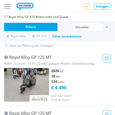
Einloggen
17 Royal Alloy GP 125 Motorräder und Quads
Filtern
Royal Alloy
GP 125
Filter zurücksetzen
Infos zur Reihung der Anzeigen
Royal Alloy GP 125 MT
Roller / Scooter, 14 PS (10 kW), gültiges Pickerl, Gewährleistung
2026
EZ
10
km
124
ccm
€ 4.490
Auto Auer GmbH
3100 Spratzern
Royal Alloy GP 125 MT