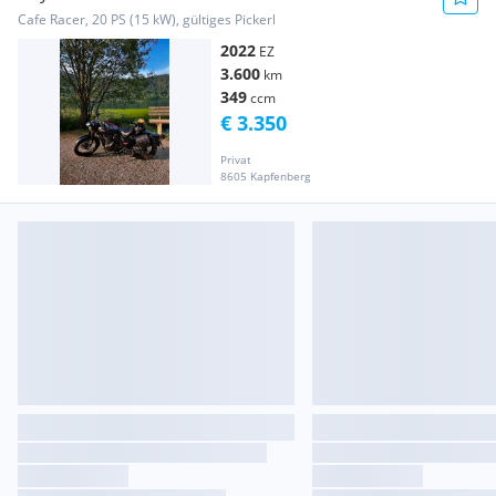
Cafe Racer, 20 PS (15 kW), gültiges Pickerl
2022
EZ
3.600
km
349
ccm
€ 3.350
Privat
8605 Kapfenberg