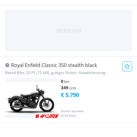
Royal Enfield Classic 350 stealth black
Naked Bike, 20 PS (15 kW), gültiges Pickerl, Gewährleistung
0
km
349
ccm
€ 5.790
Hütter GesmbH
8143 Dobl