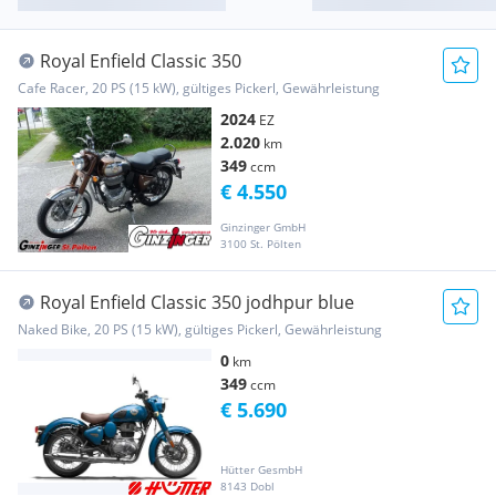
Royal Enfield Classic 350
Cafe Racer, 20 PS (15 kW), gültiges Pickerl, Gewährleistung
2024
EZ
2.020
km
349
ccm
€ 4.550
Ginzinger GmbH
3100 St. Pölten
Royal Enfield Classic 350 jodhpur blue
Naked Bike, 20 PS (15 kW), gültiges Pickerl, Gewährleistung
0
km
349
ccm
€ 5.690
Hütter GesmbH
8143 Dobl