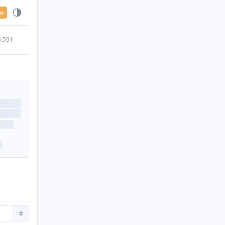
en
5.591