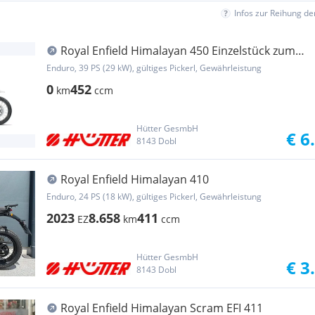
Infos zur Reihung d
Royal Enfield Himalayan 450 Einzelstück zum
Sonderpreis in ka...
Enduro, 39 PS (29 kW), gültiges Pickerl, Gewährleistung
0
452
km
ccm
Hütter GesmbH
€ 6
8143 Dobl
Royal Enfield Himalayan 410
Enduro, 24 PS (18 kW), gültiges Pickerl, Gewährleistung
2023
8.658
411
EZ
km
ccm
Hütter GesmbH
€ 3
8143 Dobl
Royal Enfield Himalayan Scram EFI 411