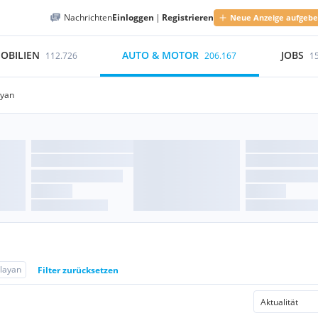
Nachrichten
Einloggen
|
Registrieren
Neue Anzeige aufgeb
OBILIEN
AUTO & MOTOR
JOBS
112.726
206.167
1
yan
layan
Filter zurücksetzen