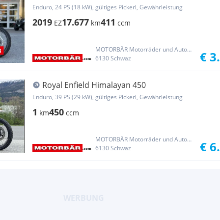
Enduro, 24 PS (18 kW), gültiges Pickerl, Gewährleistung
2019
17.677
411
EZ
km
ccm
MOTORBÄR Motorräder und Automobile Handelsgesellschaft m.b.H.
€ 3
6130 Schwaz
Royal Enfield Himalayan 450
Enduro, 39 PS (29 kW), gültiges Pickerl, Gewährleistung
1
450
km
ccm
MOTORBÄR Motorräder und Automobile Handelsgesellschaft m.b.H.
€ 6
6130 Schwaz