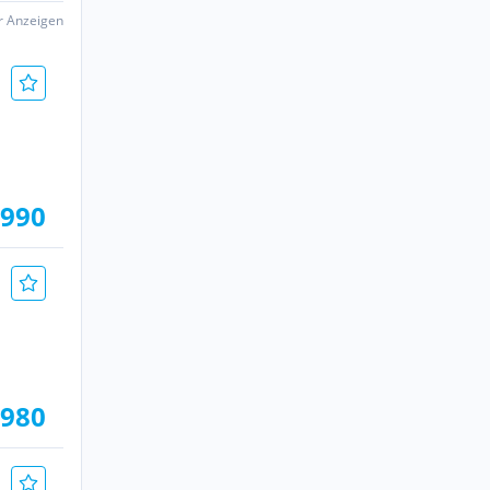
er Anzeigen
.990
.980