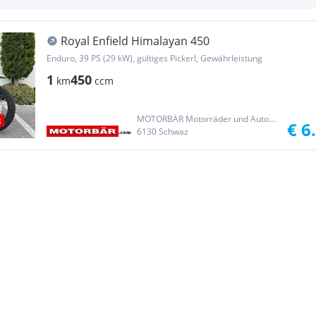
Royal Enfield Himalayan 450
Enduro, 39 PS (29 kW), gültiges Pickerl, Gewährleistung
1
450
km
ccm
MOTORBÄR Motorräder und Automobile Handelsgesellschaft m.b.H.
€ 6
6130 Schwaz