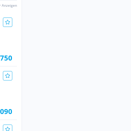
er Anzeigen
 750
.090