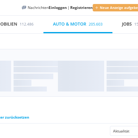
Nachrichten
Einloggen
|
Registrieren
Neue Anzeige aufgeb
OBILIEN
AUTO & MOTOR
JOBS
112.486
205.603
1
ter zurücksetzen