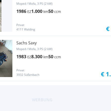
Moped / Mofa, 3 PS (2 kW)
1986
1.000
50
EZ
km
ccm
Privat
€
4111 Walding
Sachs Saxy
Moped / Mofa, 3 PS (2 kW)
1983
8.300
50
EZ
km
ccm
Privat
€ 1
3932 Süßenbach