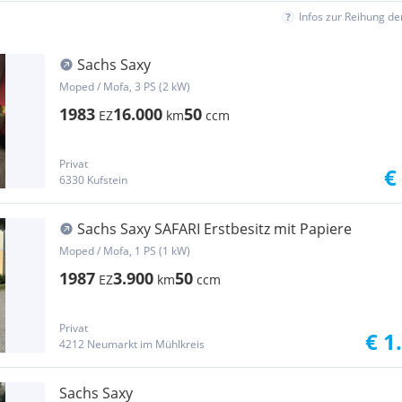
Infos zur Reihung d
Sachs Saxy
Moped / Mofa, 3 PS (2 kW)
1983
16.000
50
EZ
km
ccm
Privat
€
6330 Kufstein
Sachs Saxy SAFARI Erstbesitz mit Papiere
Moped / Mofa, 1 PS (1 kW)
1987
3.900
50
EZ
km
ccm
Privat
€ 1
4212 Neumarkt im Mühlkreis
Sachs Saxy