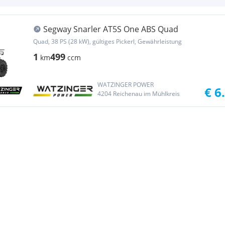
Segway Snarler AT5S One ABS Quad
Quad, 38 PS (28 kW), gültiges Pickerl, Gewährleistung
1
499
km
ccm
WATZINGER POWER
€ 6
4204 Reichenau im Mühlkreis