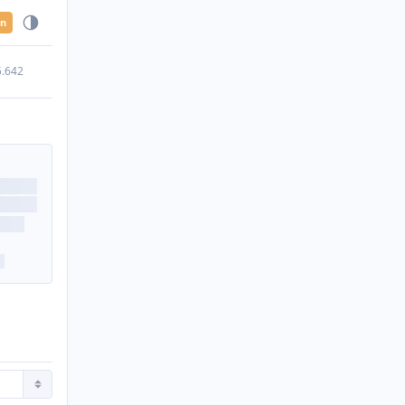
en
5.642