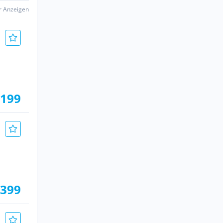
er Anzeigen
.199
.399