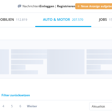
Nachrichten
Einloggen
|
Registrieren
Neue Anzeige aufgeb
OBILIEN
AUTO & MOTOR
JOBS
112.819
207.570
1
Filter zurücksetzen
4
5
6
Weiter