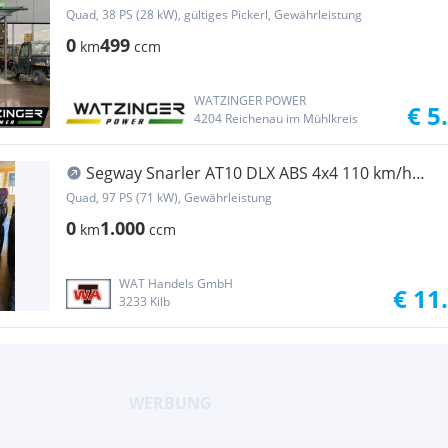
Quad, 38 PS (28 kW), gültiges Pickerl, Gewährleistung
0
499
km
ccm
WATZINGER POWER
€ 5
4204 Reichenau im Mühlkreis
Segway Snarler AT10 DLX ABS 4x4 110 km/h
97PS AKTION
Quad, 97 PS (71 kW), Gewährleistung
0
1.000
km
ccm
WAT Handels GmbH
€ 11
3233 Kilb