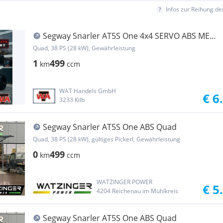
Infos zur Reihung d
Segway Snarler AT5S One 4x4 SERVO ABS MEGA
AKTION statt 7199€
Quad, 38 PS (28 kW), Gewährleistung
1
499
km
ccm
WAT Handels GmbH
€ 6
3233 Kilb
Segway Snarler AT5S One ABS Quad
Quad, 38 PS (28 kW), gültiges Pickerl, Gewährleistung
0
499
km
ccm
WATZINGER POWER
€ 5
4204 Reichenau im Mühlkreis
Segway Snarler AT5S One ABS Quad