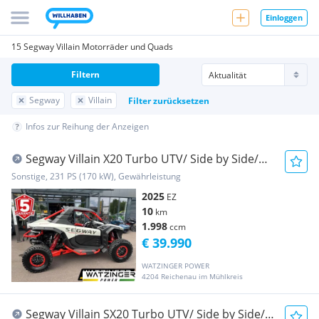
Einloggen
15 Segway Villain Motorräder und Quads
Filtern
Segway
Villain
Filter zurücksetzen
Infos zur Reihung der Anzeigen
Segway Villain X20 Turbo UTV/ Side by Side/
Buggy
Sonstige, 231 PS (170 kW), Gewährleistung
2025
EZ
10
km
1.998
ccm
€ 39.990
WATZINGER POWER
4204 Reichenau im Mühlkreis
Segway Villain SX20 Turbo UTV/ Side by Side/