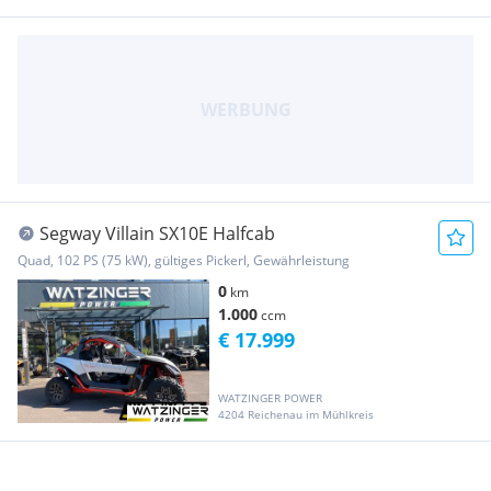
Segway Villain SX10E Halfcab
Quad, 102 PS (75 kW), gültiges Pickerl, Gewährleistung
0
km
1.000
ccm
€ 17.999
WATZINGER POWER
4204 Reichenau im Mühlkreis