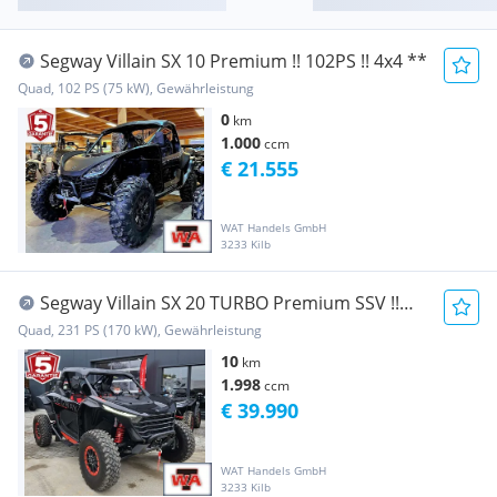
Segway Villain SX 10 Premium !! 102PS !! 4x4 **
Quad, 102 PS (75 kW), Gewährleistung
0
km
1.000
ccm
€ 21.555
WAT Handels GmbH
3233 Kilb
Segway Villain SX 20 TURBO Premium SSV !!
232PS !! 4x4 !!! mit...
Quad, 231 PS (170 kW), Gewährleistung
10
km
1.998
ccm
€ 39.990
WAT Handels GmbH
3233 Kilb