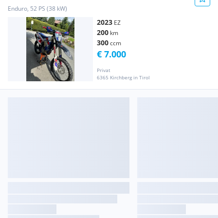
Enduro, 52 PS (38 kW)
2023
EZ
200
km
300
ccm
€ 7.000
Privat
6365 Kirchberg in Tirol