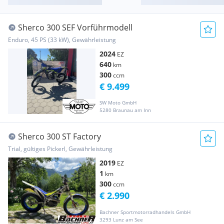
Sherco 300 SEF Vorführmodell
Enduro, 45 PS (33 kW), Gewährleistung
2024
EZ
640
km
300
ccm
€ 9.499
SW Moto GmbH
5280 Braunau am Inn
Sherco 300 ST Factory
Trial, gültiges Pickerl, Gewährleistung
2019
EZ
1
km
300
ccm
€ 2.990
Bachner Sportmotorradhandels GmbH
3293 Lunz am See