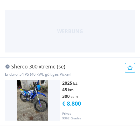
Sherco 300 xtreme (se)
Enduro, 54 PS (40 kW), gültiges Pickerl
2025
EZ
45
km
300
ccm
€ 8.800
Privat
9362 Grades