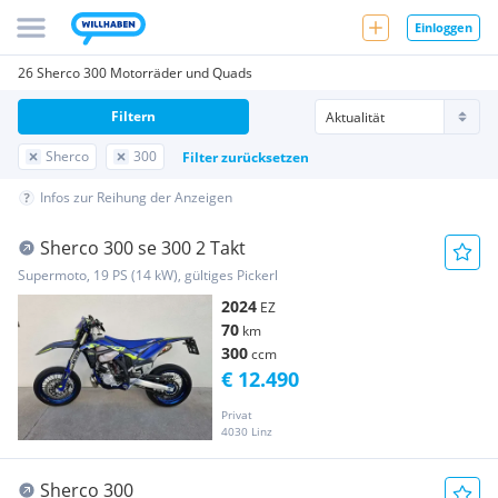
Einloggen
26 Sherco 300 Motorräder und Quads
Filtern
Sherco
300
Filter zurücksetzen
Infos zur Reihung der Anzeigen
Sherco 300 se 300 2 Takt
Supermoto, 19 PS (14 kW), gültiges Pickerl
2024
EZ
70
km
300
ccm
€ 12.490
Privat
4030 Linz
Sherco 300