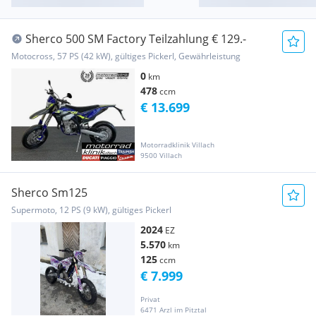
Sherco 500 SM Factory Teilzahlung € 129.-
Motocross, 57 PS (42 kW), gültiges Pickerl, Gewährleistung
0
km
478
ccm
€ 13.699
Motorradklinik Villach
9500 Villach
Sherco Sm125
Supermoto, 12 PS (9 kW), gültiges Pickerl
2024
EZ
5.570
km
125
ccm
€ 7.999
Privat
6471 Arzl im Pitztal