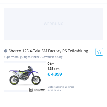
Sherco 125 4-Takt SM Factory RS Teilzahlung €
59,- Gar...
Supermoto, gültiges Pickerl, Gewährleistung
0
km
125
ccm
€ 4.999
Motorradklinik Leibnitz
8431 Gralla