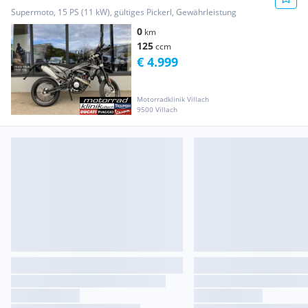
Teilzahlung € 49.- ...
Supermoto, 15 PS (11 kW), gültiges Pickerl, Gewährleistung
0
km
125
ccm
€ 4.999
Motorradklinik Villach
9500 Villach