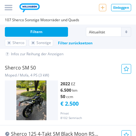
Einloggen
107 Sherco Sonstige Motorräder und Quads
Filtern
Sherco
Sonstige
Filter zurücksetzen
Infos zur Reihung der Anzeigen
Sherco SM 50
Moped / Mofa, 4 PS (3 kW)
2022
EZ
6.500
km
50
ccm
€ 2.500
Privat
8102 Semriach
Sherco 125 4-Takt SM Black Moon RS