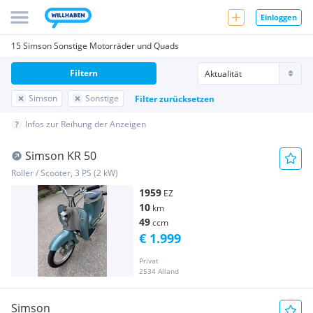
Einloggen
15 Simson Sonstige Motorräder und Quads
Filtern
Simson
Sonstige
Filter zurücksetzen
Infos zur Reihung der Anzeigen
Simson KR 50
Roller / Scooter, 3 PS (2 kW)
1959
EZ
10
km
49
ccm
€ 1.999
Privat
2534 Alland
Simson