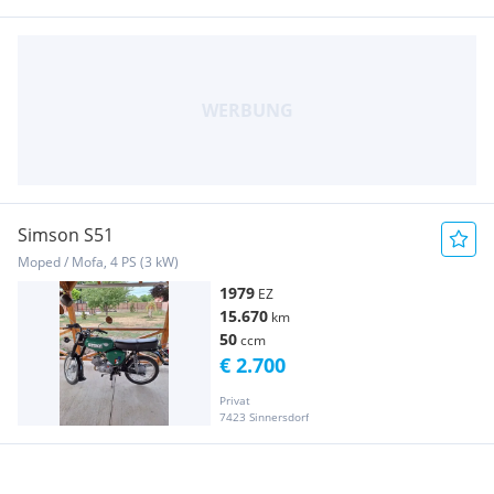
Simson S51
Moped / Mofa, 4 PS (3 kW)
1979
EZ
15.670
km
50
ccm
€ 2.700
Privat
7423 Sinnersdorf