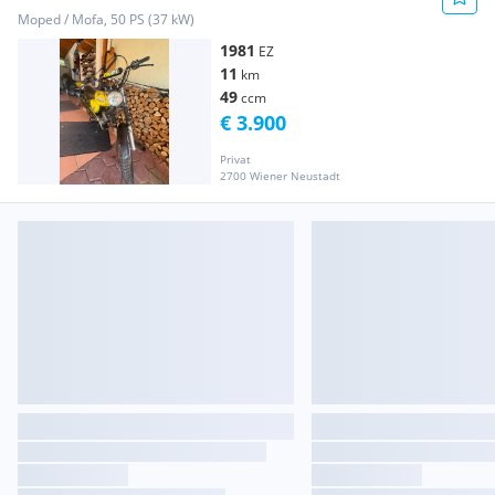
Moped / Mofa, 50 PS (37 kW)
1981
EZ
11
km
49
ccm
€ 3.900
Privat
2700 Wiener Neustadt