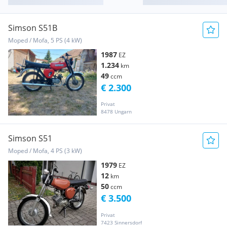
Simson S51B
Moped / Mofa, 5 PS (4 kW)
1987
EZ
1.234
km
49
ccm
€ 2.300
Privat
8478 Ungarn
Simson S51
Moped / Mofa, 4 PS (3 kW)
1979
EZ
12
km
50
ccm
€ 3.500
Privat
7423 Sinnersdorf