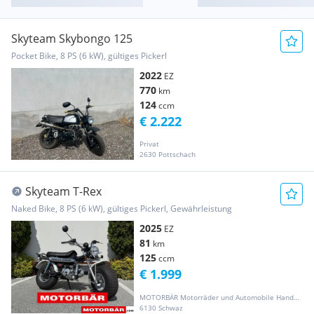
Skyteam Skybongo 125
Pocket Bike, 8 PS (6 kW), gültiges Pickerl
2022
EZ
770
km
124
ccm
€ 2.222
Privat
2630 Pottschach
Skyteam T-Rex
Naked Bike, 8 PS (6 kW), gültiges Pickerl, Gewährleistung
2025
EZ
81
km
125
ccm
€ 1.999
MOTORBÄR Motorräder und Automobile Handelsgesellschaft m.b.H.
6130 Schwaz