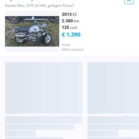
Pocket Bike, 8 PS (6 kW), gültiges Pickerl
2013
EZ
2.300
km
125
ccm
€ 1.390
Privat
4650 Lambach