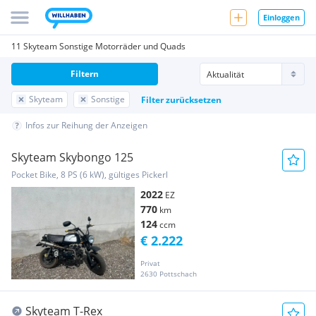
Einloggen
11 Skyteam Sonstige Motorräder und Quads
Filtern
Skyteam
Sonstige
Filter zurücksetzen
Infos zur Reihung der Anzeigen
Skyteam Skybongo 125
Pocket Bike, 8 PS (6 kW), gültiges Pickerl
2022
EZ
770
km
124
ccm
€ 2.222
Privat
2630 Pottschach
Skyteam T-Rex