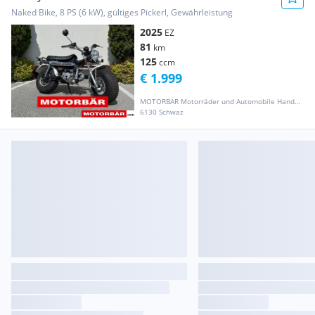
Naked Bike, 8 PS (6 kW), gültiges Pickerl, Gewährleistung
2025
EZ
81
km
125
ccm
€ 1.999
MOTORBÄR Motorräder und Automobile Handelsgesellschaft m.b.H.
6130 Schwaz