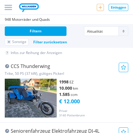
Einloggen
948 Motorräder und Quads
Filtern
Sonstige
Filter zurücksetzen
Infos zur Reihung der Anzeigen
CCS Thunderwing
Trike, 50 PS (37 kW), gültiges Pickerl
1998
EZ
10.000
km
1.585
ccm
€ 12.000
Privat
3140 Pottenbrunn
Seniorenfahrzeug Elektrofahrzeug DJ-4L