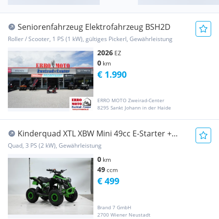
Seniorenfahrzeug Elektrofahrzeug BSH2D
Roller / Scooter, 1 PS (1 kW), gültiges Pickerl, Gewährleistung
2026
EZ
0
km
€ 1.990
ERRO MOTO Zweirad-Center
8295 Sankt Johann in der Haide
Kinderquad XTL XBW Mini 49cc E-Starter +
Seilzug
Quad, 3 PS (2 kW), Gewährleistung
0
km
49
ccm
€ 499
Brand 7 GmbH
2700 Wiener Neustadt