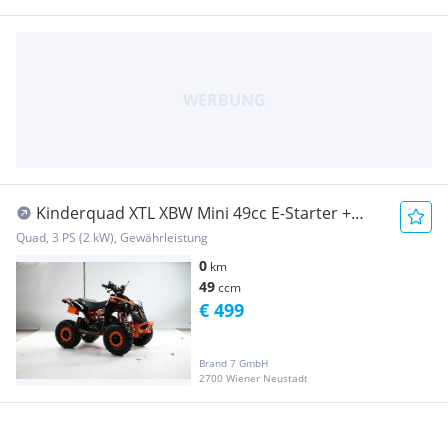
Kinderquad XTL XBW Mini 49cc E-Starter +
Seilzug
Quad, 3 PS (2 kW), Gewährleistung
0
km
49
ccm
€ 499
Brand 7 GmbH
2700 Wiener Neustadt