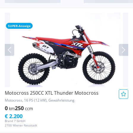
SUPER-Anzeige
Motocross 250CC XTL Thunder Motocross
Motocross, 16 PS (12 kW), Gewährleistung
0
250
km
ccm
€ 2.200
Brand 7 GmbH
2700 Wiener Neustadt