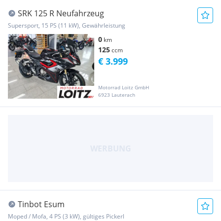
SRK 125 R Neufahrzeug
Supersport, 15 PS (11 kW), Gewährleistung
0
km
125
ccm
€ 3.999
Motorrad Loitz GmbH
6923 Lauterach
Tinbot Esum
Moped / Mofa, 4 PS (3 kW), gültiges Pickerl