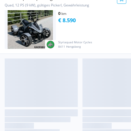
Quad, 12 PS (9 kW), gültiges Pickerl, Gewährleistung
0
km
€ 8.590
Styriaquad Motor Cycles
8411 Hengsberg