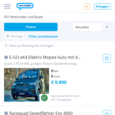
Einloggen
931 Motorräder und Quads
Filtern
Sonstige
Filter zurücksetzen
Infos zur Reihung der Anzeigen
E-GO eK4 Elektro Moped Auto mit 4
Sitzplätzen
Quad, 5 PS (4 kW), gültiges Pickerl, Gewährleistung
0
km
0
ccm
€ 9.890
Styriaquad Motor Cycles
8411 Hengsberg
Racequad Speedfighter Evo 4000