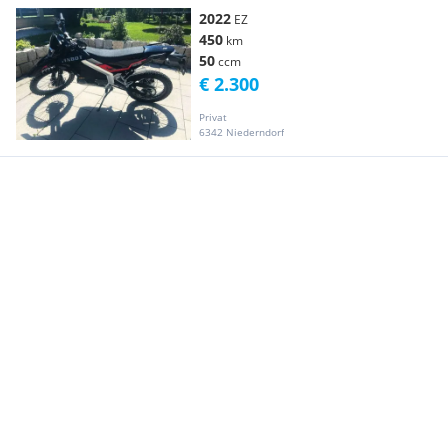
2022
EZ
450
km
50
ccm
€ 2.300
Privat
6342 Niederndorf