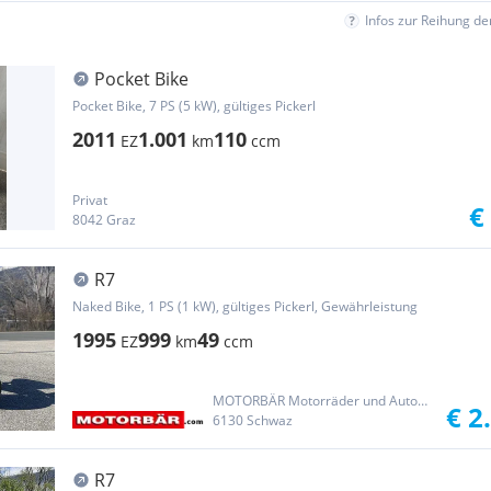
Infos zur Reihung d
Pocket Bike
Pocket Bike, 7 PS (5 kW), gültiges Pickerl
2011
1.001
110
EZ
km
ccm
Privat
€
8042 Graz
R7
Naked Bike, 1 PS (1 kW), gültiges Pickerl, Gewährleistung
1995
999
49
EZ
km
ccm
MOTORBÄR Motorräder und Automobile Handelsgesellschaft m.b.H.
€ 2
6130 Schwaz
R7