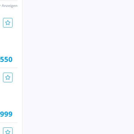
er Anzeigen
 550
.999