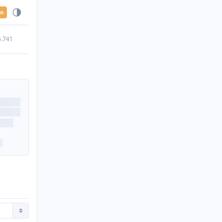
en
5.741