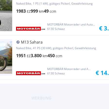
Naked Bike, 1 PS (1 kW), gültiges Pickerl, Gewährleistung
1983
999
49
EZ
km
ccm
MOTORBÄR Motorräder und Automobile Handelsgesellschaft m.b.H.
€ 3
6130 Schwaz
M13 Sahara
Naked Bike, 41 PS (30 kW), gültiges Pickerl, Gewährleistung
1951
3.800
450
EZ
km
ccm
MOTORBÄR Motorräder und Automobile Handelsgesellschaft m.b.H.
€ 14
6130 Schwaz