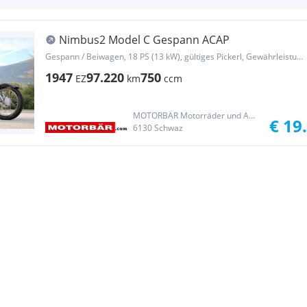
Nimbus2 Model C Gespann ACAP
Gespann / Beiwagen, 18 PS (13 kW), gültiges Pickerl, Gewährleistung
1947
97.220
750
EZ
km
ccm
MOTORBÄR Motorräder und Automobile Handelsgesellschaft m.b.H.
€ 19
6130 Schwaz