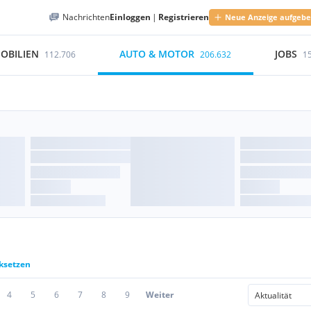
Nachrichten
Einloggen
|
Registrieren
Neue Anzeige aufgeb
OBILIEN
AUTO & MOTOR
JOBS
112.706
206.632
1
cksetzen
4
5
6
7
8
9
Weiter